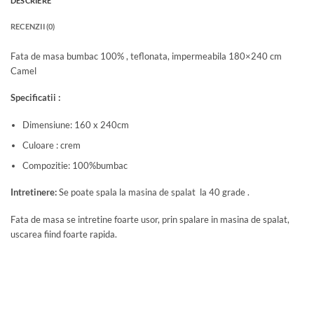
DESCRIERE
RECENZII (0)
Fata de masa bumbac 100% , teflonata, impermeabila 180×240 cm
Camel
Specificatii :
Dimensiune: 160 x 240cm
Culoare : crem
Compozitie: 100%bumbac
Intretinere:
Se poate spala la masina de spalat la 40 grade .
Fata de masa se intretine foarte usor, prin spalare in masina de spalat,
uscarea fiind foarte rapida.