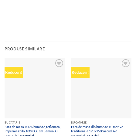
PRODUSE SIMILARE
Add to
Add to
Reduceri!
Reduceri!
wishlist
wishlist
BUCATARIE
BUCATARIE
Fata de masa 100% bumbac, teflonata,
Fata de masa din bumbac, cu motive
impermeabila 180×300 cm Lemon03
traditionale 125x150cm cod026
Prețul
Prețul
Prețul
Prețul
200,00
lei
139,00
lei
100,00
lei
45,00
lei