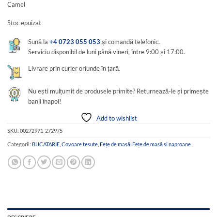
Camel
fost:
115,00 lei.
200,00 lei.
Stoc epuizat
Sună la
+4 0723 055 053
și comandă telefonic.
Serviciu disponibil de luni până vineri, între 9:00 și 17:00.
Livrare prin curier oriunde în țară.
Nu ești mulțumit de produsele primite? Returnează-le și primește
banii înapoi!
Add to wishlist
SKU:
00272971-272975
Categorii:
BUCATARIE
,
Covoare tesute
,
Fețe de masă
,
Fețe de masă si naproane