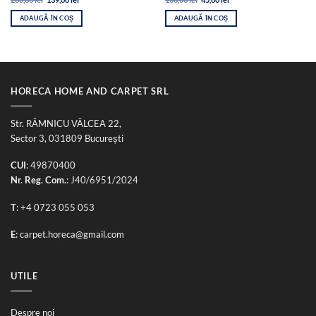
inițial
curent
inițial
curent
a
este:
a
este:
ADAUGĂ ÎN COȘ
ADAUGĂ ÎN COȘ
fost:
139,00 lei.
fost:
45,00 lei.
200,00 lei.
100,00 lei.
HORECA HOME AND CARPET SRL
Str. RÂMNICU VÂLCEA 22,
Sector 3, 031809 București
CUI
: 49870400
Nr. Reg. Com.
: J40/6951/2024
T
:
+4 0723 055 053
E
:
carpet.horeca@gmail.com
UTILE
Despre noi