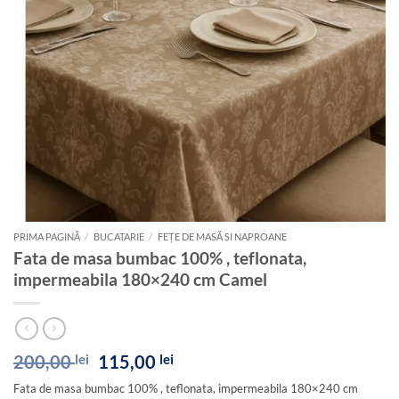
PRIMA PAGINĂ
/
BUCATARIE
/
FEȚE DE MASĂ SI NAPROANE
Fata de masa bumbac 100% , teflonata,
impermeabila 180×240 cm Camel
Prețul
Prețul
200,00
lei
115,00
lei
inițial
curent
Fata de masa bumbac 100% , teflonata, impermeabila 180×240 cm
a
este: