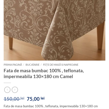
PRIMA PAGINĂ
/
BUCATARIE
/
FEȚE DE MASĂ SI NAPROANE
Fata de masa bumbac 100% , teflonata,
impermeabila 130×180 cm Camel
Prețul
Prețul
150,00
lei
75,00
lei
inițial
curent
Fata de masa bumbac 100% , teflonata, impermeabila 130×180 cm
a
este: