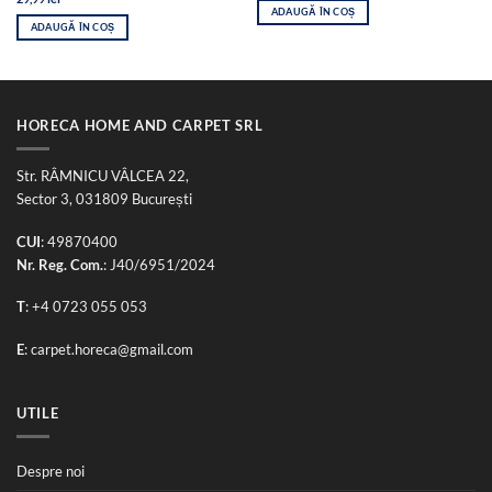
a
este:
ADAUGĂ ÎN COȘ
fost:
99,00 lei.
ADAUGĂ ÎN COȘ
150,00 lei.
HORECA HOME AND CARPET SRL
Str. RÂMNICU VÂLCEA 22,
Sector 3, 031809 București
CUI
: 49870400
Nr. Reg. Com.
: J40/6951/2024
T
:
+4 0723 055 053
E
:
carpet.horeca@gmail.com
UTILE
Despre noi