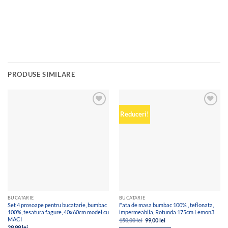
PRODUSE SIMILARE
Add to
Add to
Reduceri!
wishlist
wishlist
BUCATARIE
BUCATARIE
Set 4 prosoape pentru bucatarie, bumbac
Fata de masa bumbac 100% , teflonata,
100%, tesatura fagure, 40x60cm model cu
impermeabila, Rotunda 175cm Lemon3
MACI
Prețul
Prețul
150,00
lei
99,00
lei
inițial
curent
29,99
lei