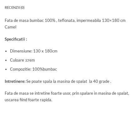
RECENZII (0)
Fata de masa bumbac 100% , teflonata, impermeabila 130×180 cm
Camel
Specificatii :
Dimensiune: 130 x 180cm
Culoare :crem
Compozitie: 100%bumbac
Intretinere:
Se poate spala la masina de spalat la 40 grade .
Fata de masa se intretine foarte usor, prin spalare in masina de spalat,
uscarea fiind foarte rapida.