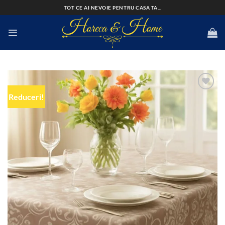
Skip
TOT CE AI NEVOIE PENTRU CASA TA...
to
content
Reduceri!
Add to
wishlist