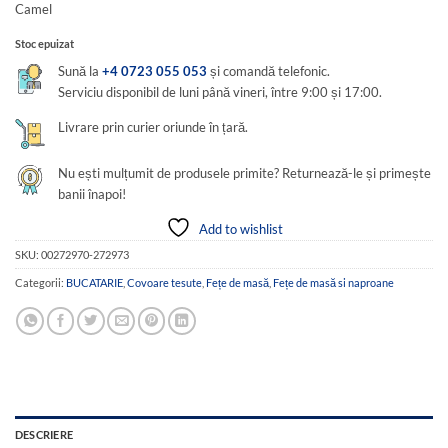
Camel
fost:
75,00 lei.
150,00 lei.
Stoc epuizat
Sună la
+4 0723 055 053
și comandă telefonic.
Serviciu disponibil de luni până vineri, între 9:00 și 17:00.
Livrare prin curier oriunde în țară.
Nu ești mulțumit de produsele primite? Returnează-le și primește
banii înapoi!
Add to wishlist
SKU:
00272970-272973
Categorii:
BUCATARIE
,
Covoare tesute
,
Fețe de masă
,
Fețe de masă si naproane
DESCRIERE