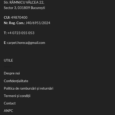
Str. RÂMNICU VÂLCEA 22,
Sector 3, 031809 București
CUI
: 49870400
Nr. Reg. Com.
: J40/6951/2024
T
:
+4 0723 055 053
E
:
carpet.horeca@gmail.com
UTILE
Despre noi
Confidențialitate
Politica de rambursări și returnări
Termeni și condiții
Contact
ANPC