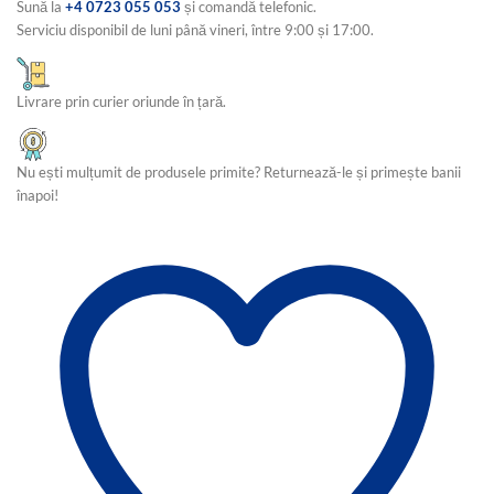
Sună la
+4 0723 055 053
și comandă telefonic.
cu
doua
Serviciu disponibil de luni până vineri, între 9:00 și 17:00.
fete,
dimensiunea
60x90cm
Livrare prin curier oriunde în țară.
H&H106
Nu ești mulțumit de produsele primite? Returnează-le și primește banii
înapoi!