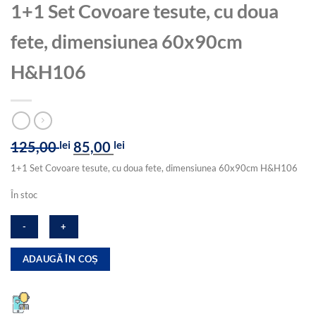
1+1 Set Covoare tesute, cu doua
fete, dimensiunea 60x90cm
H&H106
Prețul
Prețul
125,00
lei
85,00
lei
inițial
curent
1+1 Set Covoare tesute, cu doua fete, dimensiunea 60x90cm H&H106
a
este:
fost:
85,00 lei.
În stoc
125,00 lei.
Cantitate
ADAUGĂ ÎN COȘ
1+1
Set
Covoare
tesute,