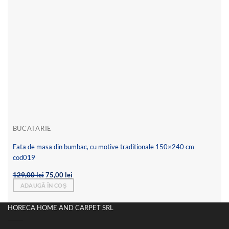
BUCATARIE
Fata de masa din bumbac, cu motive traditionale 150×240 cm
cod019
Prețul
Prețul
129,00
lei
75,00
lei
inițial
curent
ADAUGĂ ÎN COȘ
a
este:
fost:
75,00 lei.
129,00 lei.
HORECA HOME AND CARPET SRL