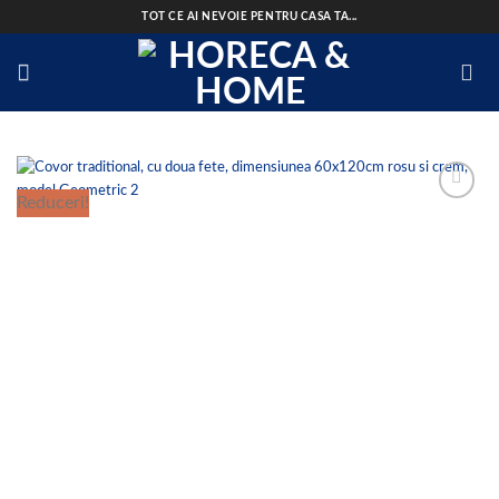
Skip
TOT CE AI NEVOIE PENTRU CASA TA...
to
content
Reduceri!
Add to
wishlist