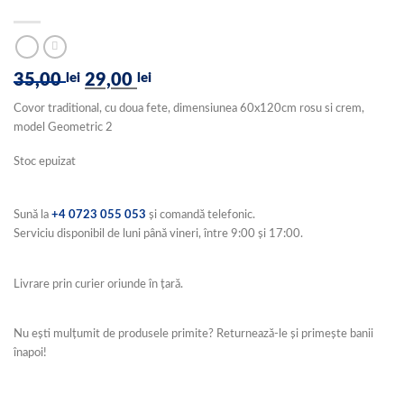
Prețul
Prețul
35,00
lei
29,00
lei
inițial
curent
Covor traditional, cu doua fete, dimensiunea 60x120cm rosu si crem,
a
este:
model Geometric 2
fost:
29,00 lei.
35,00 lei.
Stoc epuizat
Sună la
+4 0723 055 053
și comandă telefonic.
Serviciu disponibil de luni până vineri, între 9:00 și 17:00.
Livrare prin curier oriunde în țară.
Nu ești mulțumit de produsele primite? Returnează-le și primește banii
înapoi!