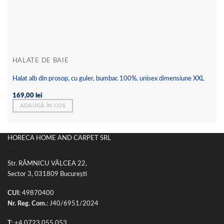
HALATE DE BAIE
Halat alb din prosop, cu guler, bumbac 100%, unisex dimensiune XXL
169,00
lei
ADAUGĂ ÎN COȘ
HORECA HOME AND CARPET SRL
Str. RÂMNICU VÂLCEA 22,
Sector 3, 031809 București
CUI
: 49870400
Nr. Reg. Com.
: J40/6951/2024
T
:
+4 0723 055 053