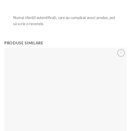
Numai clienții autentificați, care au cumpărat acest produs, pot
să scrie o recenzie.
PRODUSE SIMILARE
Re
Add to
wishlist