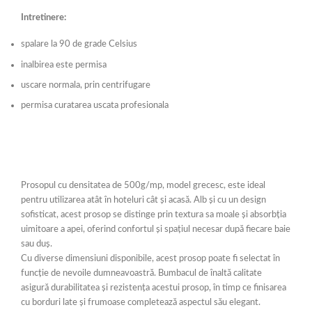
Intretinere:
spalare la 90 de grade Celsius
inalbirea este permisa
uscare normala, prin centrifugare
permisa curatarea uscata profesionala
Prosopul cu densitatea de 500g/mp, model grecesc, este ideal
pentru utilizarea atât în hoteluri cât și acasă. Alb și cu un design
sofisticat, acest prosop se distinge prin textura sa moale și absorbția
uimitoare a apei, oferind confortul și spațiul necesar după fiecare baie
sau duș.
Cu diverse dimensiuni disponibile, acest prosop poate fi selectat în
funcție de nevoile dumneavoastră. Bumbacul de înaltă calitate
asigură durabilitatea și rezistența acestui prosop, în timp ce finisarea
cu borduri late și frumoase completează aspectul său elegant.