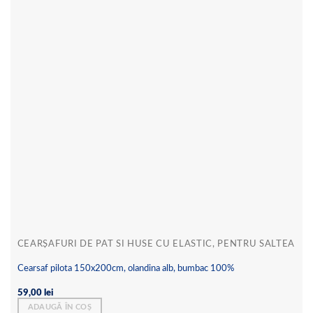
Add to
wishlist
CEARȘAFURI DE PAT SI HUSE CU ELASTIC, PENTRU SALTEA
Cearsaf pilota 150x200cm, olandina alb, bumbac 100%
59,00
lei
ADAUGĂ ÎN COȘ