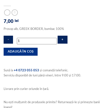
7,00
lei
Prosop alb, GREEK BORDER, bumbac 100%
Cantitate
ADAUGĂ ÎN COȘ
Prosop
alb,
GREEK
BORDER,
Sună la
+4 0723 055 053
și comandă telefonic.
bumbac
Serviciu disponibil de luni până vineri, între 9:00 și 17:00.
100%,
dimensiunea
30x50cm,
Livrare prin curier oriunde în țară.
pentru
maini,
500gr/mp
Nu ești mulțumit de produsele primite? Returnează-le și primește banii
înapoi!