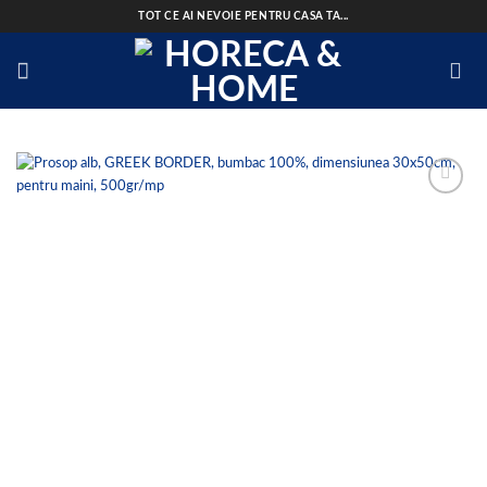
Skip
TOT CE AI NEVOIE PENTRU CASA TA...
to
content
Add to
wishlist