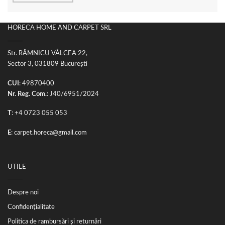
HORECA HOME AND CARPET SRL
Str. RÂMNICU VÂLCEA 22,
Sector 3, 031809 București
CUI
: 49870400
Nr. Reg. Com.
: J40/6951/2024
T
:
+4 0723 055 053
E
:
carpet.horeca@gmail.com
UTILE
Despre noi
Confidențialitate
Politica de rambursări și returnări