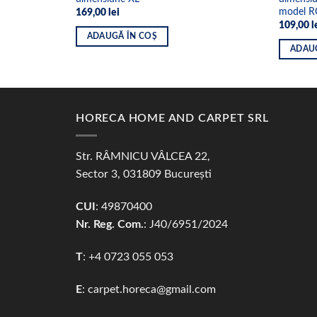
model 
169,00
lei
109,00
l
ADAUGĂ ÎN COȘ
ADAU
HORECA HOME AND CARPET SRL
Str. RÂMNICU VÂLCEA 22,
Sector 3, 031809 București
CUI
: 49870400
Nr. Reg. Com.
: J40/6951/2024
T
:
+4 0723 055 053
E
:
carpet.horeca@gmail.com