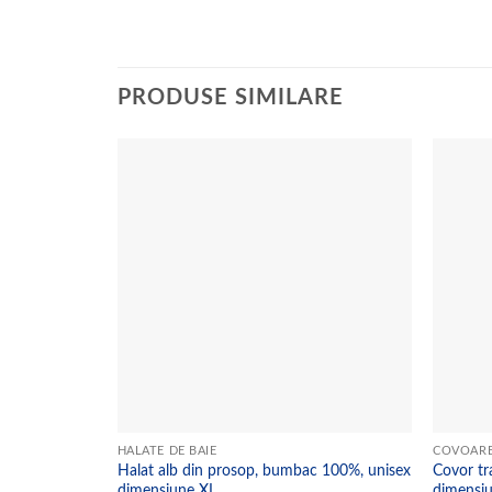
PRODUSE SIMILARE
Add to
wishlist
HALATE DE BAIE
COVOAR
Halat alb din prosop, bumbac 100%, unisex
Covor tr
dimensiune XL
dimensiu