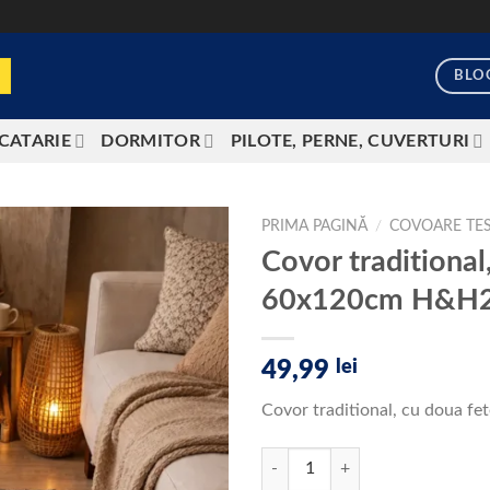
BLO
CATARIE
DORMITOR
PILOTE, PERNE, CUVERTURI
PRIMA PAGINĂ
/
COVOARE TE
Covor traditional
Add to
60x120cm H&H
wishlist
49,99
lei
Covor traditional, cu doua 
Cantitate Covor traditional, cu 