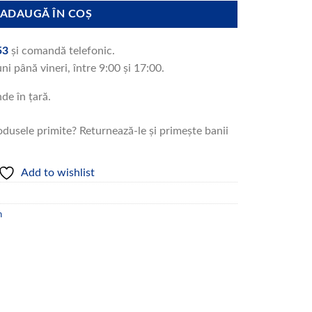
ADAUGĂ ÎN COȘ
53
și comandă telefonic.
uni până vineri, între 9:00 și 17:00.
nde în țară.
dusele primite? Returnează-le și primește banii
Add to wishlist
n