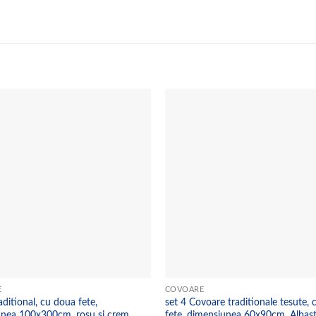
Add to
wishlist
E
COVOARE
aditional, cu doua fete,
set 4 Covoare traditionale tesute,
nea 100x300cm, rosu si crem,
fete, dimensiunea 60x90cm, Albast