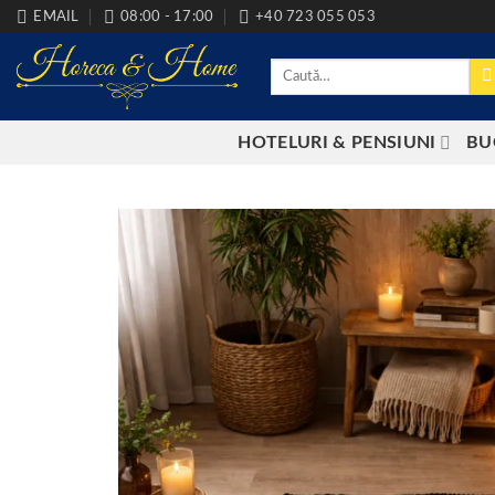
Skip
EMAIL
08:00 - 17:00
+40 723 055 053
to
content
Caută
după:
HOTELURI & PENSIUNI
BU