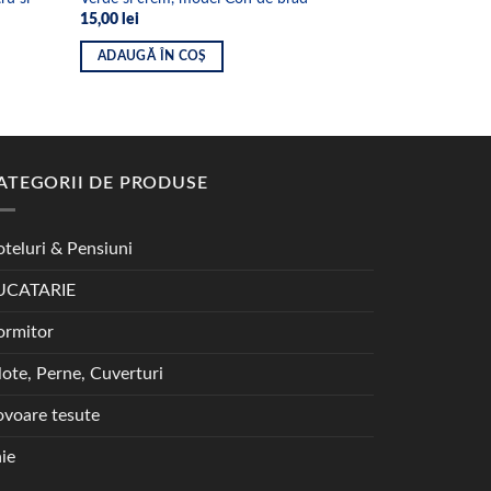
crem, model
15,00
lei
38,99
lei
ADAUGĂ ÎN COȘ
ADAUGĂ ÎN
ATEGORII DE PRODUSE
teluri & Pensiuni
UCATARIE
ormitor
lote, Perne, Cuverturi
voare tesute
ie