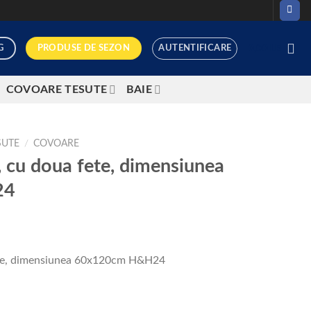
PRODUSE DE SEZON
G
AUTENTIFICARE
0,00
LEI
COVOARE TESUTE
BAIE
SUTE
/
COVOARE
, cu doua fete, dimensiunea
24
fete, dimensiunea 60x120cm H&H24
doua fete, dimensiunea 60x120cm H&H24