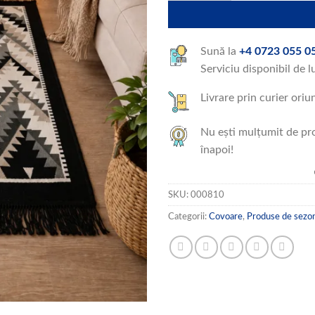
Sună la
+4 0723 055 0
Serviciu disponibil de l
Livrare prin curier oriu
Nu ești mulțumit de pro
înapoi!
SKU:
000810
Categorii:
Covoare
,
Produse de sezo