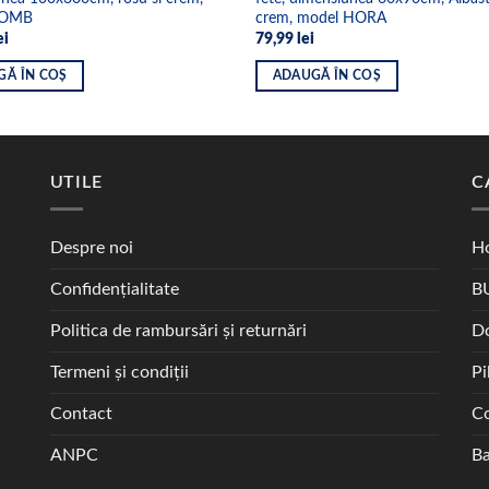
ROMB
crem, model HORA
ei
79,99
lei
GĂ ÎN COȘ
ADAUGĂ ÎN COȘ
UTILE
C
Despre noi
Ho
Confidențialitate
B
Politica de rambursări și returnări
D
Termeni și condiții
Pi
Contact
Co
ANPC
Ba