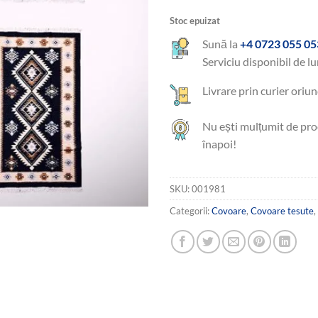
150,00 le
Stoc epuizat
Sună la
+4 0723 055 05
Serviciu disponibil de lu
Livrare prin curier oriun
Nu ești mulțumit de pro
înapoi!
SKU:
001981
Categorii:
Covoare
,
Covoare tesute
,