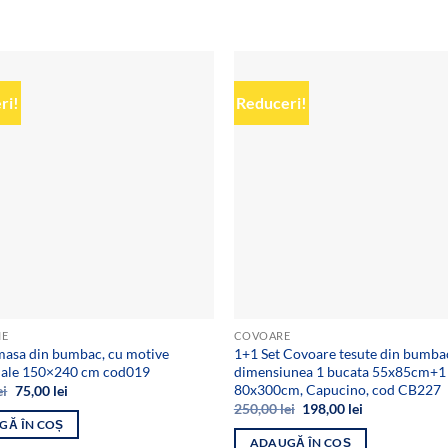
ri!
Reduceri!
Add to
wishlist
IE
COVOARE
masa din bumbac, cu motive
1+1 Set Covoare tesute din bumba
onale 150×240 cm cod019
dimensiunea 1 bucata 55x85cm+1
80x300cm, Capucino, cod CB227
Prețul
Prețul
ei
75,00
lei
inițial
curent
Prețul
Prețul
250,00
lei
198,00
lei
a
este:
inițial
curent
GĂ ÎN COȘ
fost:
75,00 lei.
a
este:
ADAUGĂ ÎN COȘ
129,00 lei.