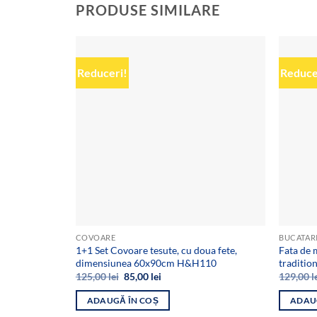
PRODUSE SIMILARE
Reduceri!
Reduce
Add to
wishlist
COVOARE
BUCATAR
1+1 Set Covoare tesute, cu doua fete,
Fata de 
dimensiunea 60x90cm H&H110
traditi
Prețul
Prețul
125,00
lei
85,00
lei
129,00
l
inițial
curent
a
este:
ADAUGĂ ÎN COȘ
ADAU
fost:
85,00 lei.
125,00 lei.