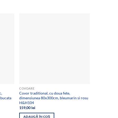
Reduceri!
Add to
Add to
wishlist
wishlist
COVOARE
BUCATARIE
c,
Covor traditional, cu doua fete,
Fata de masa
 bucata
dimensiunea 80x300cm, bleumarin si rosu
dimensiune 
H&H104
Preț
79,00
lei
45,
iniți
159,00
lei
a
ADAUGĂ ÎN
fost
ADAUGĂ ÎN COȘ
79,0