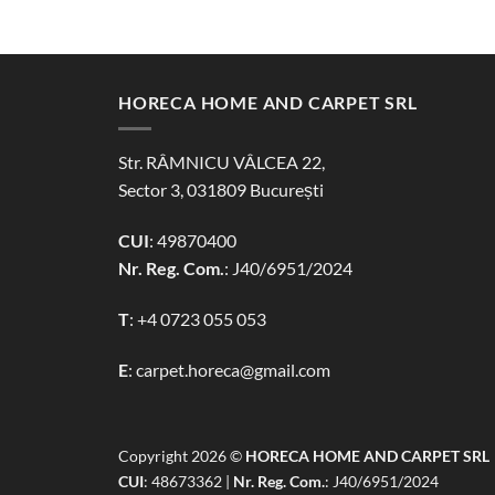
HORECA HOME AND CARPET SRL
Str. RÂMNICU VÂLCEA 22,
Sector 3, 031809 București
CUI
: 49870400
Nr. Reg. Com.
: J40/6951/2024
T
:
+4 0723 055 053
E
:
carpet.horeca@gmail.com
Copyright 2026 ©
HORECA HOME AND CARPET SRL
CUI
: 48673362 |
Nr. Reg. Com.
: J40/6951/2024