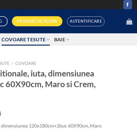
AUTENTIFICARE
PRODUSE DE SEZON
G
0,00
LEI
COVOARE TESUTE
BAIE
SUTE
/
COVOARE
tionale, iuta, dimensiunea
 60X90cm, Maro si Crem,
Prețul
i
curent
uta, dimensiunea 120x180cm+2buc 60X90cm, Maro
este:
110,00 lei.