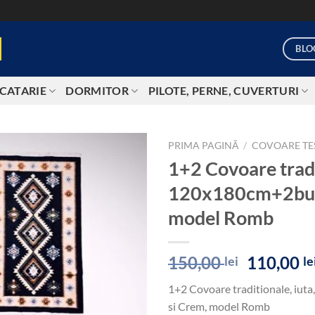
BLO
CATARIE
DORMITOR
PILOTE, PERNE, CUVERTURI
PRIMA PAGINĂ
/
COVOARE TE
1+2 Covoare tradi
Add to
120x180cm+2buc
wishlist
model Romb
Prețul
150,00
110,00
lei
le
inițial
1+2 Covoare traditionale, i
a
si Crem, model Romb
fost: