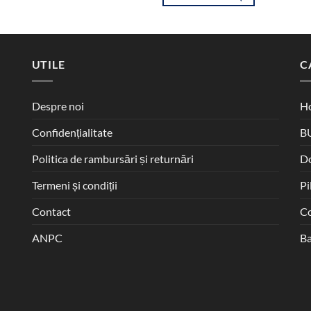
fost:
198,00 lei.
250,00 lei.
UTILE
C
Despre noi
Ho
Confidențialitate
B
Politica de rambursări și returnări
D
Termeni și condiții
Pi
Contact
Co
ANPC
Ba