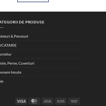
ATEGORII DE PRODUSE
teluri & Pensiuni
UCATARIE
ormitor
lote, Perne, Cuverturi
voare tesute
ie
Visa
MasterCard
Cash
Bank
Cash