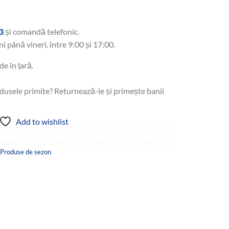
i.
3
și comandă telefonic.
ni până vineri, între 9:00 și 17:00.
de în țară.
dusele primite? Returnează-le și primește banii
Add to wishlist
Produse de sezon