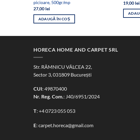
picioare, 500gr/mp
19,00
lei
27,00
lei
ADAU
ADAUGĂ ÎN COȘ
HORECA HOME AND CARPET SRL
Str. RÂMNICU VÂLCEA 22,
Sector 3, 031809 București
CUI
: 49870400
Nr. Reg. Com.
: J40/6951/2024
T
:
+4 0723 055 053
E
:
carpet.horeca@gmail.com