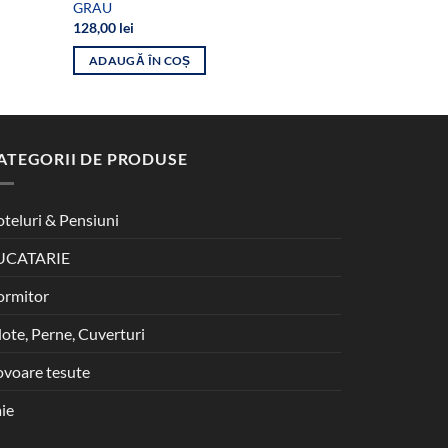
GRAU
crem, model
128,00
lei
38,99
lei
ADAUGĂ ÎN COȘ
ADAUGĂ ÎN
ATEGORII DE PRODUSE
teluri & Pensiuni
UCATARIE
ormitor
lote, Perne, Cuverturi
voare tesute
ie