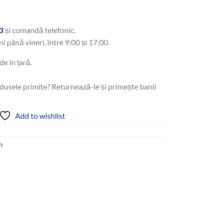
3
și comandă telefonic.
ni până vineri, între 9:00 și 17:00.
de în țară.
dusele primite? Returnează-le și primește banii
Add to wishlist
n