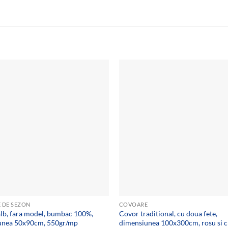
Add to
wishlist
 DE SEZON
COVOARE
lb, fara model, bumbac 100%,
Covor traditional, cu doua fete,
unea 50x90cm, 550gr/mp
dimensiunea 100x300cm, rosu si 