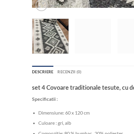
DESCRIERE
RECENZII (0)
set 4 Covoare traditionale tesute, cu
Specificatii :
Dimensiune: 60 x 120 cm
Culoare : gri, alb
Compozitie: 80 % bumbac , 20% poliester