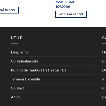
model ROMB
109,00
lei
GĂ ÎN COȘ
ADAUGĂ ÎN COȘ
UTILE
C
Despre noi
Ho
Confidențialitate
B
Politica de rambursări și returnări
D
Termeni și condiții
Pi
Contact
Co
ANPC
Ba