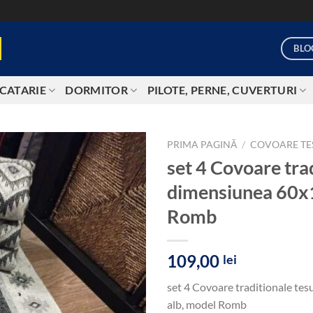
BLO
CATARIE
DORMITOR
PILOTE, PERNE, CUVERTURI
PRIMA PAGINĂ
/
COVOARE TE
set 4 Covoare trad
Add to
dimensiunea 60x1
wishlist
Romb
109,00
lei
set 4 Covoare traditionale tes
alb, model Romb