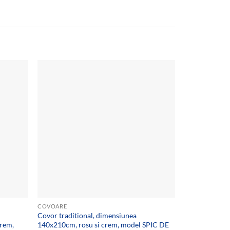
Add to
Add to
wishlist
wishlist
COVOARE
COVOARE
Covor traditional, dimensiunea
Covor traditio
crem,
140x210cm, rosu si crem, model SPIC DE
dimensiunea