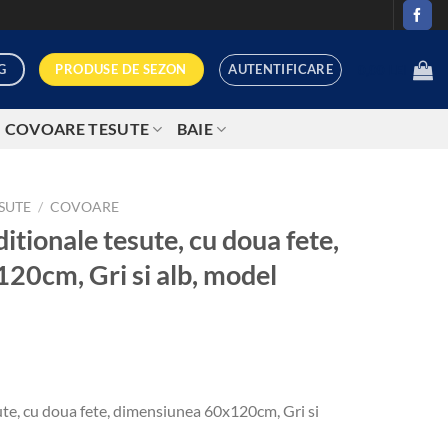
AUTENTIFICARE
PRODUSE DE SEZON
G
0,00
LEI
COVOARE TESUTE
BAIE
SUTE
/
COVOARE
itionale tesute, cu doua fete,
20cm, Gri si alb, model
ute, cu doua fete, dimensiunea 60x120cm, Gri si