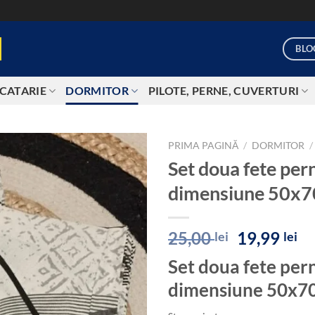
BLO
CATARIE
DORMITOR
PILOTE, PERNE, CUVERTURI
PRIMA PAGINĂ
/
DORMITOR
/
Set doua fete pe
Add to
dimensiune 50x
wishlist
Prețul
Pr
25,00
19,99
lei
lei
inițial
cu
Set doua fete per
a
es
fost:
19
dimensiune 50x7
25,00 lei.