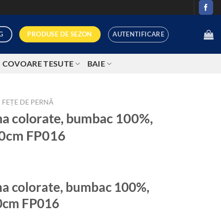
AUTENTIFICARE
PRODUSE DE SEZON
G
0,00
LEI
COVOARE TESUTE
BAIE
FEȚE DE PERNĂ
rna colorate, bumbac 100%,
70cm FP016
ețul
rent
na colorate, bumbac 100%,
te:
,99 lei.
0cm FP016