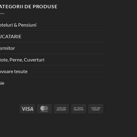
ATEGORII DE PRODUSE
teluri & Pensiuni
UCATARIE
ormitor
lote, Perne, Cuverturi
voare tesute
ie
Visa
MasterCard
Cash
Bank
Cash
On
Transfer
on
Delivery
Pickup