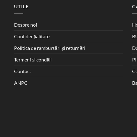
UTILE
C
Despre noi
Ho
Confidențialitate
B
Politica de rambursări și returnări
D
Termeni și condiții
Pi
Contact
Co
ANPC
Ba