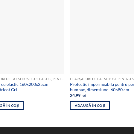
Add to
wishlist
CEARȘAFURI DE PAT SI HUSE CU ELASTIC, PENTRU SALTEA
CEARȘAFURI DE PAT SI HUSE PENTRU 
t cu elastic 160x200x25cm
Protectie impermeabila pentru pe
ricot Gri
bumbac, dimensiune- 60×80 cm
24,99
lei
GĂ ÎN COȘ
ADAUGĂ ÎN COȘ