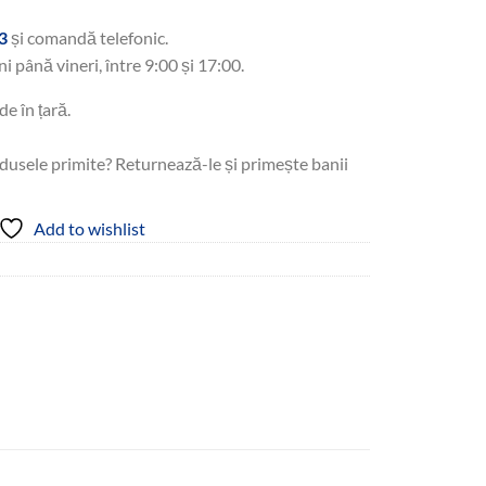
3
și comandă telefonic.
ni până vineri, între 9:00 și 17:00.
de în țară.
dusele primite? Returnează-le și primește banii
Add to wishlist