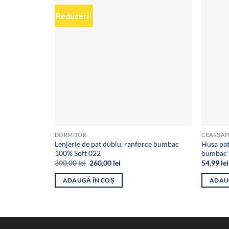
Reduceri!
Add to
wishlist
DORMITOR
Lenjerie de pat dublu, ranforce bumbac
Husa pa
100% Soft 022
bumbac t
Prețul
Prețul
300,00
lei
260,00
lei
54,99
lei
inițial
curent
a
este:
ADAUGĂ ÎN COȘ
ADAU
fost:
260,00 lei.
300,00 lei.