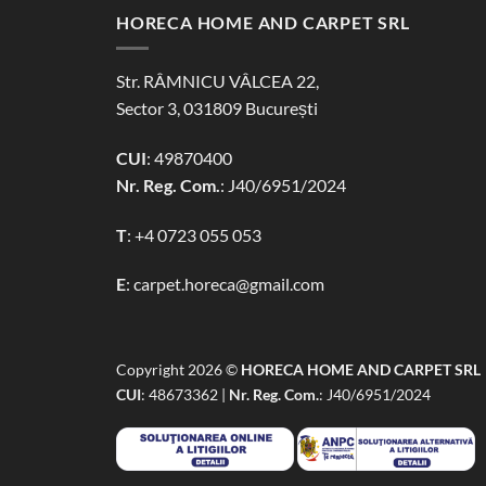
HORECA HOME AND CARPET SRL
Str. RÂMNICU VÂLCEA 22,
Sector 3, 031809 București
CUI
: 49870400
Nr. Reg. Com.
: J40/6951/2024
T
:
+4 0723 055 053
E
:
carpet.horeca@gmail.com
Copyright 2026 ©
HORECA HOME AND CARPET SRL
CUI
: 48673362 |
Nr. Reg. Com.
: J40/6951/2024