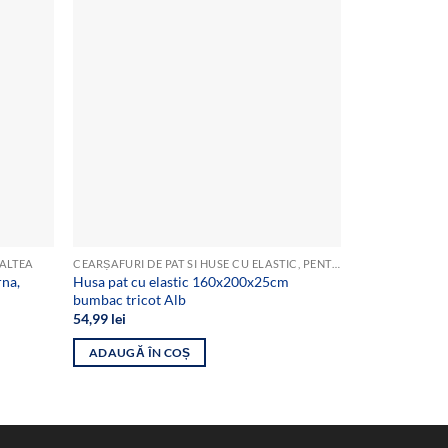
Add to
Add to
wishlist
wishlist
SALTEA
CEARȘAFURI DE PAT SI HUSE CU ELASTIC, PENTRU SALTEA
CEARȘAFURI DE
rna,
Husa pat cu elastic 160x200x25cm
Set 2 huse pr
bumbac tricot Alb
perna, inchid
dimensiune- 
54,99
lei
46,00
lei
ADAUGĂ ÎN COȘ
ADAUGĂ ÎN