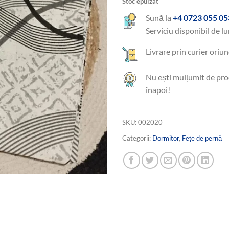
Stoc epuizat
Sună la
+4 0723 055 05
Serviciu disponibil de lu
Livrare prin curier oriun
Nu ești mulțumit de pro
înapoi!
SKU:
002020
Categorii:
Dormitor
,
Fețe de pernă