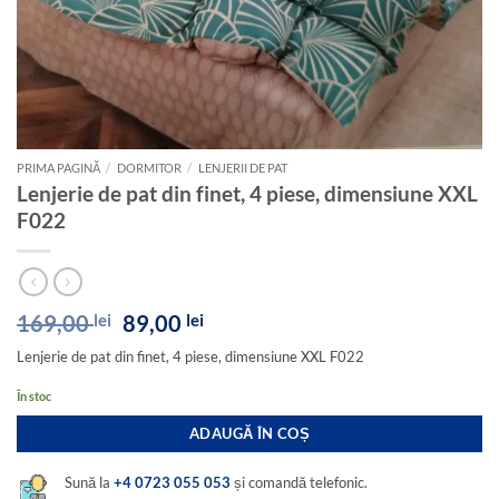
PRIMA PAGINĂ
/
DORMITOR
/
LENJERII DE PAT
Lenjerie de pat din finet, 4 piese, dimensiune XXL
F022
Prețul
Prețul
169,00
lei
89,00
lei
inițial
curent
Lenjerie de pat din finet, 4 piese, dimensiune XXL F022
a
este:
fost:
89,00 lei.
În stoc
169,00 lei.
ADAUGĂ ÎN COȘ
Sună la
+4 0723 055 053
și comandă telefonic.