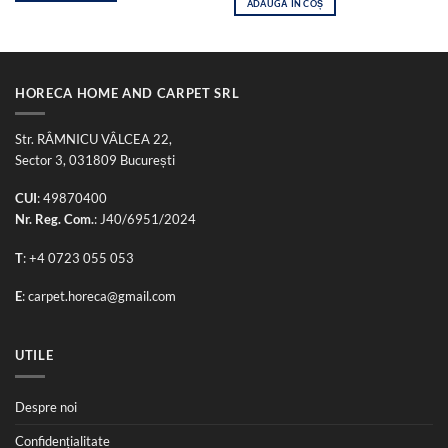
ADAUGĂ ÎN COȘ
56,00 lei.
fost:
115,00 lei.
150,00 lei.
HORECA HOME AND CARPET SRL
Str. RÂMNICU VÂLCEA 22,
Sector 3, 031809 București
CUI
: 49870400
Nr. Reg. Com.
: J40/6951/2024
T
:
+4 0723 055 053
E
:
carpet.horeca@gmail.com
UTILE
Despre noi
Confidențialitate