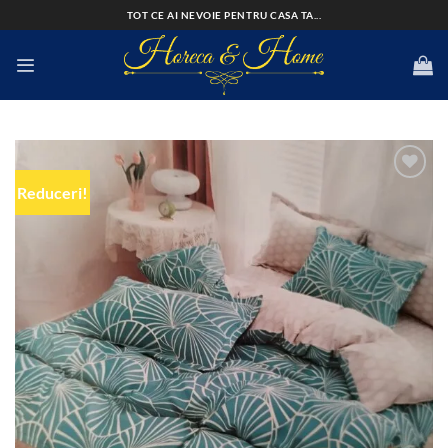
Skip
TOT CE AI NEVOIE PENTRU CASA TA...
to
content
Reduceri!
Add to
wishlist