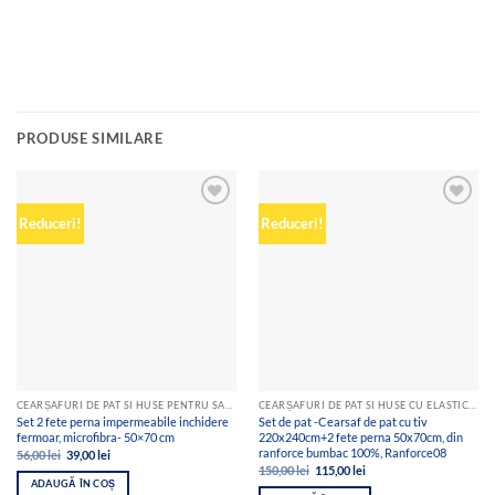
PRODUSE SIMILARE
Add to
Add to
Reduceri!
Reduceri!
wishlist
wishlist
CEARȘAFURI DE PAT SI HUSE PENTRU SALTEA
CEARȘAFURI DE PAT SI HUSE CU ELASTIC, PENTRU SALTEA
Set 2 fete perna impermeabile inchidere
Set de pat -Cearsaf de pat cu tiv
fermoar, microfibra- 50×70 cm
220x240cm+2 fete perna 50x70cm, din
ranforce bumbac 100%, Ranforce08
Prețul
Prețul
56,00
lei
39,00
lei
inițial
curent
Prețul
Prețul
150,00
lei
115,00
lei
a
este:
inițial
curent
ADAUGĂ ÎN COȘ
fost:
39,00 lei.
a
este: