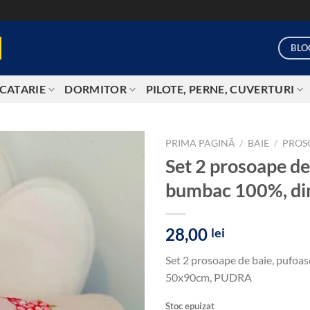
BLO
CATARIE
DORMITOR
PILOTE, PERNE, CUVERTURI
PRIMA PAGINĂ
/
BAIE
/
PROS
Set 2 prosoape de 
Add to
bumbac 100%, d
wishlist
28,00
lei
Set 2 prosoape de baie, pufoa
50x90cm, PUDRA
Stoc epuizat