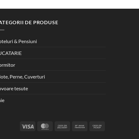
ATEGORII DE PRODUSE
teluri & Pensiuni
UCATARIE
ormitor
lote, Perne, Cuverturi
voare tesute
ie
Visa
MasterCard
Cash
Bank
Cash
On
Transfer
on