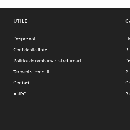
UTILE
C
Despre noi
Ho
Confidențialitate
B
Politica de rambursări și returnări
D
Termeni și condiții
Pi
Contact
Co
ANPC
Ba