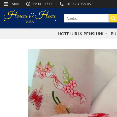
Skip
EMAIL
08:00 - 17:00
+40 723 055 053
to
content
Caută
după:
HOTELURI & PENSIUNI
BU