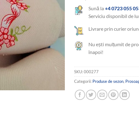
Sună la
+4 0723 055 05
Serviciu disponibil de lu
Livrare prin curier oriun
Nu ești mulțumit de pro
înapoi!
SKU:
000277
Categorii:
Produse de sezon
,
Prosoap