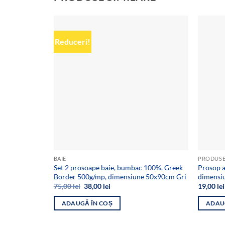
Reduceri!
Add to
wishlist
BAIE
PRODUSE
Set 2 prosoape baie, bumbac 100%, Greek
Prosop a
Border 500g/mp, dimensiune 50x90cm Gri
dimensi
Prețul
Prețul
75,00
lei
38,00
lei
19,00
lei
inițial
curent
a
este:
ADAUGĂ ÎN COȘ
ADAU
fost:
38,00 lei.
75,00 lei.