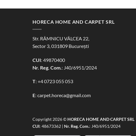
HORECA HOME AND CARPET SRL
Str. RÂMNICU VÂLCEA 22,
Sector 3, 031809 București
CUI
: 49870400
Nr. Reg. Com.
: J40/6951/2024
T
:
+4 0723 055 053
E
:
carpet.horeca@gmail.com
Copyright 2026 ©
HORECA HOME AND CARPET SRL
CUI
: 48673362 |
Nr. Reg. Com.
: J40/6951/2024