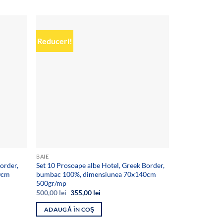
Reduceri!
Reduceri!
Add to
Add to
wishlist
wishlist
BAIE
BAIE
order,
Set 10 Prosoape albe Hotel, Greek Border,
Set 4 prosoape
0cm
bumbac 100%, dimensiunea 70x140cm
broderie, bu
500gr/mp
50x90cm,Soft
Prețul
Prețul
Preț
500,00
lei
355,00
lei
80,00
lei
65,
inițial
curent
iniți
a
este:
a
ADAUGĂ ÎN COȘ
ADAUGĂ ÎN
fost:
355,00 lei.
fost
500,00 lei.
80,0