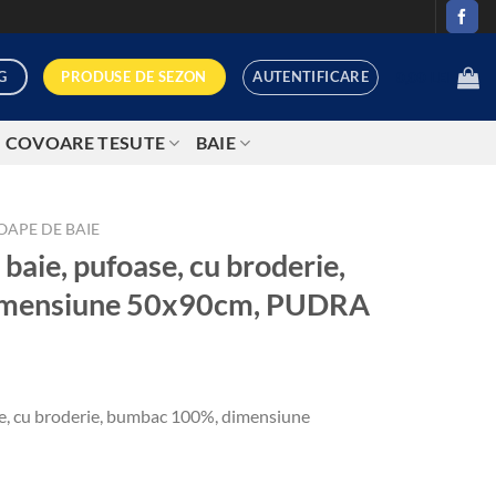
AUTENTIFICARE
PRODUSE DE SEZON
G
0,00
LEI
COVOARE TESUTE
BAIE
OAPE DE BAIE
baie, pufoase, cu broderie,
imensiune 50x90cm, PUDRA
se, cu broderie, bumbac 100%, dimensiune