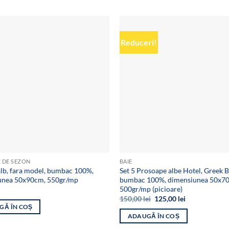
Reduceri!
Add to
wishlist
 DE SEZON
BAIE
lb, fara model, bumbac 100%,
Set 5 Prosoape albe Hotel, Greek B
unea 50x90cm, 550gr/mp
bumbac 100%, dimensiunea 50x7
500gr/mp (picioare)
Prețul
Prețul
150,00
lei
125,00
lei
inițial
curent
GĂ ÎN COȘ
a
este:
ADAUGĂ ÎN COȘ
fost:
125,00 lei.
150,00 lei.