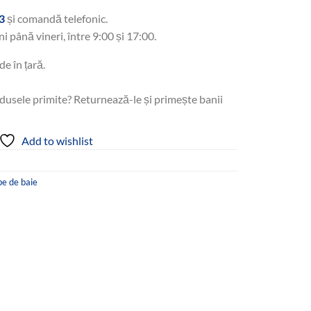
3
și comandă telefonic.
ni până vineri, între 9:00 și 17:00.
de în țară.
dusele primite? Returnează-le și primește banii
Add to wishlist
e de baie