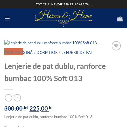
Skip
TOT CE AI NEVOIE PENTRU CASA TA...
to
content
Reduceri!
PRIMA PAGINĂ
/
DORMITOR
/
LENJERII DE PAT
Lenjerie de pat dublu, ranforce
Add to
wishlist
bumbac 100% Soft 013
Prețul
Prețul
300,00
lei
225,00
lei
inițial
curent
Lenjerie de pat dublu, ranforce bumbac 100% Soft 013
a
este:
fost:
225,00 lei.