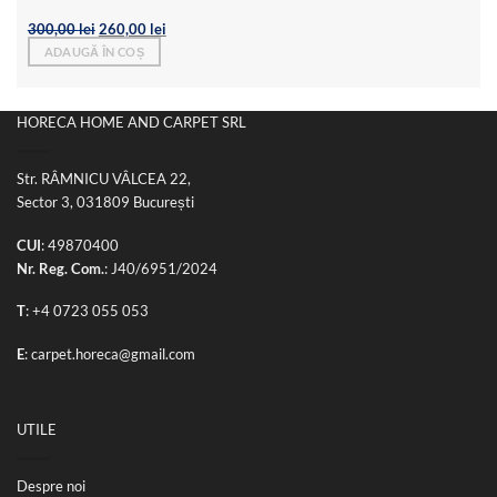
Prețul
Prețul
300,00
lei
260,00
lei
inițial
curent
ADAUGĂ ÎN COȘ
a
este:
fost:
260,00 lei.
300,00 lei.
HORECA HOME AND CARPET SRL
Str. RÂMNICU VÂLCEA 22,
Sector 3, 031809 București
CUI
: 49870400
Nr. Reg. Com.
: J40/6951/2024
T
:
+4 0723 055 053
E
:
carpet.horeca@gmail.com
UTILE
Despre noi