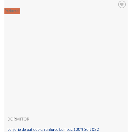
Reduceri!
Re
Add to
wishlist
DORMITOR
Lenjerie de pat dublu, ranforce bumbac 100% Soft 022