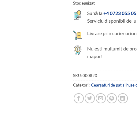
Stoc epuizat
Sună la
+4 0723 055 05
Serviciu disponibil de lu
Livrare prin curier oriun
Nu ești mulțumit de pro
înapoi!
SKU:
000820
Categorii:
Cearșafuri de pat si huse c