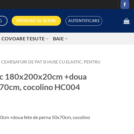
AUTENTIFICARE
PRODUSE DE SEZON
G
0,00
LEI
COVOARE TESUTE
BAIE
CEARȘAFURI DE PAT SI HUSE CU ELASTIC, PENTRU
stic 180x200x20cm +doua
x70cm, cocolino HC004
20cm +doua fete de perna 50x70cm, cocolino