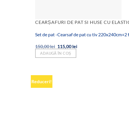
CEARȘAFURI DE PAT SI HUSE CU ELASTI
Set de pat -Cearsaf de pat cu tiv 220x240cm+2
Prețul
Prețul
150,00
lei
115,00
lei
inițial
curent
ADAUGĂ ÎN COȘ
a
este:
fost:
115,00 lei.
150,00 lei.
Reduceri!