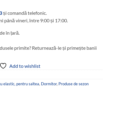
3
și comandă telefonic.
ni până vineri, între 9:00 și 17:00.
de în țară.
dusele primite? Returnează-le și primește banii
Add to wishlist
u elastic, pentru saltea
,
Dormitor
,
Produse de sezon