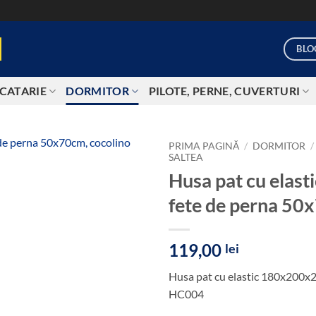
BLO
CATARIE
DORMITOR
PILOTE, PERNE, CUVERTURI
PRIMA PAGINĂ
/
DORMITOR
/
SALTEA
Husa pat cu ela
Add to
wishlist
fete de perna 50
119,00
lei
Husa pat cu elastic 180x200x
HC004