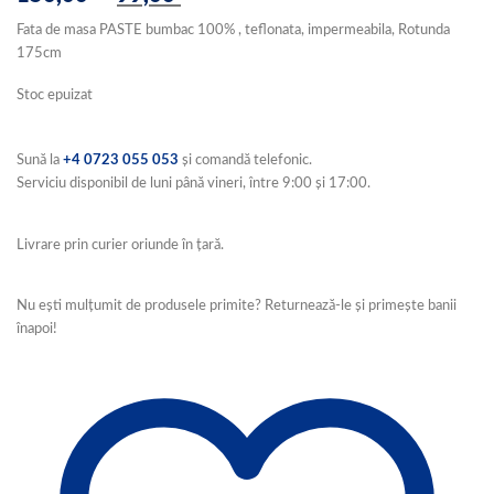
inițial
curent
Fata de masa PASTE bumbac 100% , teflonata, impermeabila, Rotunda
a
este:
175cm
fost:
99,00 lei.
150,00 lei.
Stoc epuizat
Sună la
+4 0723 055 053
și comandă telefonic.
Serviciu disponibil de luni până vineri, între 9:00 și 17:00.
Livrare prin curier oriunde în țară.
Nu ești mulțumit de produsele primite? Returnează-le și primește banii
înapoi!