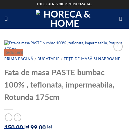
Skip
TOT CE AI NEVOIE PENTRU CASA TA...
to
content
Reduceri!
PRIMA PAGINĂ
/
BUCATARIE
/
FEȚE DE MASĂ SI NAPROANE
Add to
Fata de masa PASTE bumbac
wishlist
100% , teflonata, impermeabila,
Rotunda 175cm
Prețul
Prețul
150,00
lei
99,00
lei