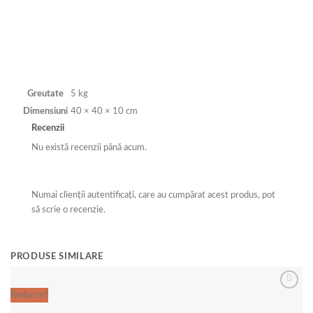
Greutate
5 kg
Dimensiuni
40 × 40 × 10 cm
Recenzii
Nu există recenzii până acum.
Numai clienții autentificați, care au cumpărat acest produs, pot
să scrie o recenzie.
PRODUSE SIMILARE
Reduceri!
Re