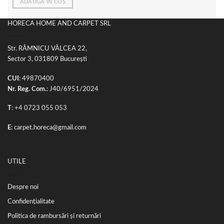
ADAUGĂ ÎN COȘ
a
este:
fost:
85,00 lei.
200,00 lei.
HORECA HOME AND CARPET SRL
Str. RÂMNICU VÂLCEA 22,
Sector 3, 031809 București
CUI
: 49870400
Nr. Reg. Com.
: J40/6951/2024
T
:
+4 0723 055 053
E
:
carpet.horeca@gmail.com
UTILE
Despre noi
Confidențialitate
Politica de rambursări și returnări