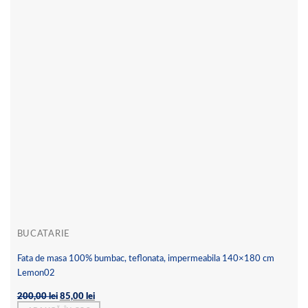
Add to
wishlist
BUCATARIE
Fata de masa 100% bumbac, teflonata, impermeabila 140×180 cm
Lemon02
Prețul
Prețul
200,00
lei
85,00
lei
inițial
curent