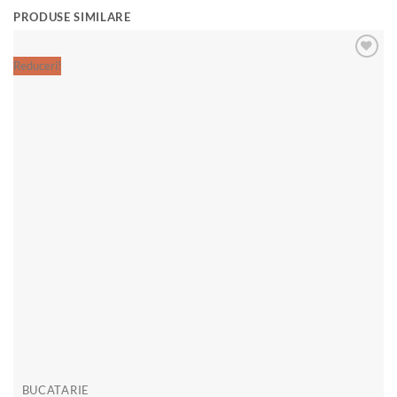
PRODUSE SIMILARE
Reduceri!
Re
Add to
wishlist
BUCATARIE