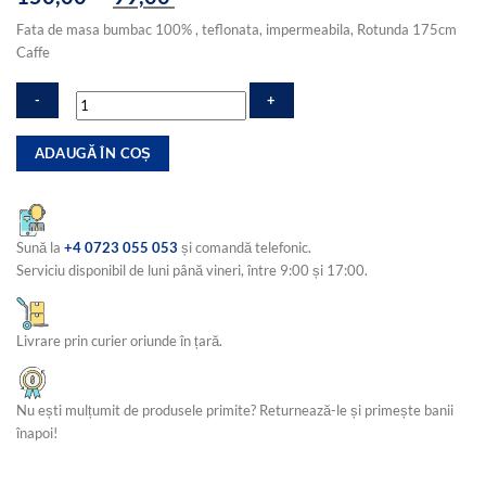
inițial
curent
Fata de masa bumbac 100% , teflonata, impermeabila, Rotunda 175cm
a
este:
Caffe
fost:
99,00 lei.
150,00 lei.
Cantitate
ADAUGĂ ÎN COȘ
Fata
de
masa
bumbac
Sună la
+4 0723 055 053
și comandă telefonic.
100%
,
Serviciu disponibil de luni până vineri, între 9:00 și 17:00.
teflonata,
impermeabila,
Rotunda
Livrare prin curier oriunde în țară.
175cm
Caffe
Nu ești mulțumit de produsele primite? Returnează-le și primește banii
înapoi!