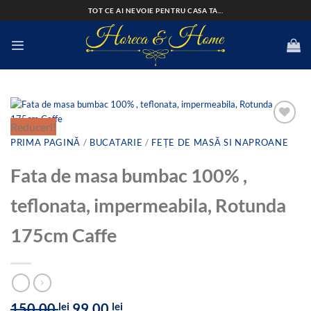
Skip
TOT CE AI NEVOIE PENTRU CASA TA...
to
content
Reduceri!
PRIMA PAGINĂ
/
BUCATARIE
/
FEȚE DE MASĂ SI NAPROANE
Add to
Fata de masa bumbac 100% ,
wishlist
teflonata, impermeabila, Rotunda
175cm Caffe
Prețul
Prețul
150,00
lei
99,00
lei