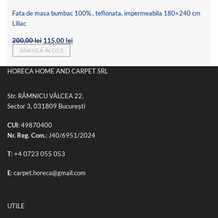
Fata de masa bumbac 100% , teflonata, impermeabila 180×240 cm
Liliac
Prețul
Prețul
200,00
lei
115,00
lei
inițial
curent
ADAUGĂ ÎN COȘ
a
este:
fost:
115,00 lei.
200,00 lei.
HORECA HOME AND CARPET SRL
Str. RÂMNICU VÂLCEA 22,
Sector 3, 031809 București
CUI
: 49870400
Nr. Reg. Com.
: J40/6951/2024
T
:
+4 0723 055 053
E
:
carpet.horeca@gmail.com
UTILE