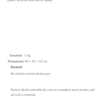
spalat, uscarea fiind foarte rapida.
Greutate
5 kg
Dimensiuni
40 × 40 × 10 cm
Recenzii
Nu există recenzii până acum.
Numai clienții autentificați, care au cumpărat acest produs, pot
să scrie o recenzie.