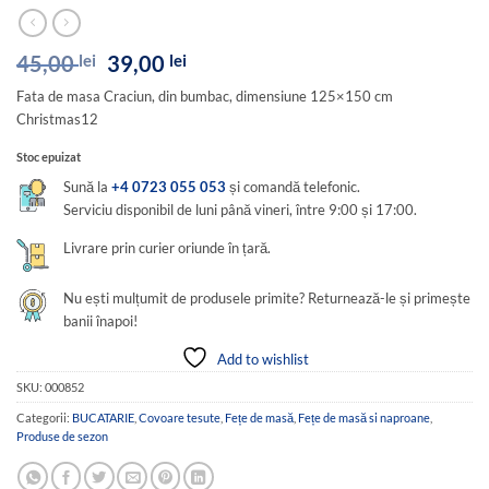
Prețul
Prețul
45,00
lei
39,00
lei
inițial
curent
Fata de masa Craciun, din bumbac, dimensiune 125×150 cm
a
este:
Christmas12
fost:
39,00 lei.
45,00 lei.
Stoc epuizat
Sună la
+4 0723 055 053
și comandă telefonic.
Serviciu disponibil de luni până vineri, între 9:00 și 17:00.
Livrare prin curier oriunde în țară.
Nu ești mulțumit de produsele primite? Returnează-le și primește
banii înapoi!
Add to wishlist
SKU:
000852
Categorii:
BUCATARIE
,
Covoare tesute
,
Fețe de masă
,
Fețe de masă si naproane
,
Produse de sezon