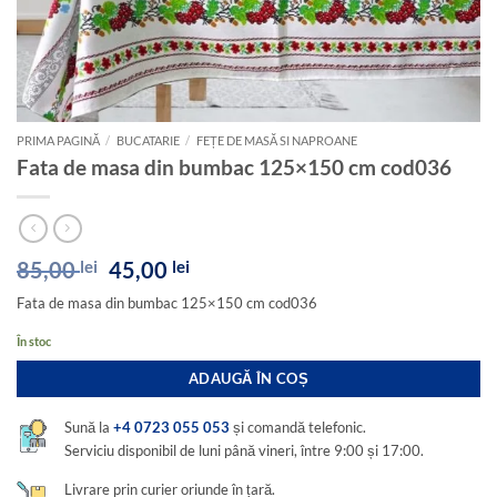
PRIMA PAGINĂ
/
BUCATARIE
/
FEȚE DE MASĂ SI NAPROANE
Fata de masa din bumbac 125×150 cm cod036
Prețul
Prețul
85,00
lei
45,00
lei
inițial
curent
Fata de masa din bumbac 125×150 cm cod036
a
este:
fost:
45,00 lei.
În stoc
85,00 lei.
ADAUGĂ ÎN COȘ
Sună la
+4 0723 055 053
și comandă telefonic.
Serviciu disponibil de luni până vineri, între 9:00 și 17:00.
Livrare prin curier oriunde în țară.