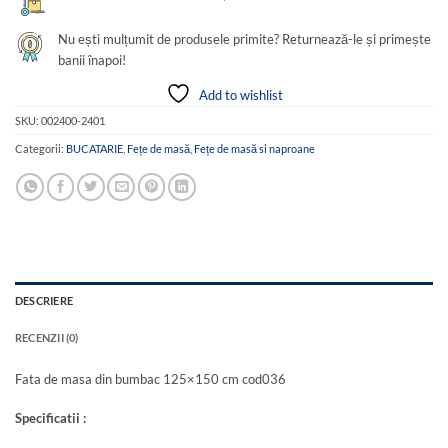
Nu ești mulțumit de produsele primite? Returnează-le și primește
banii înapoi!
Add to wishlist
SKU:
002400-2401
Categorii:
BUCATARIE
,
Fețe de masă
,
Fețe de masă si naproane
DESCRIERE
RECENZII (0)
Fata de masa din bumbac 125×150 cm cod036
Specificatii :