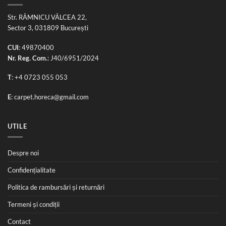
Str. RÂMNICU VÂLCEA 22,
Sector 3, 031809 București
CUI
: 49870400
Nr. Reg. Com.
: J40/6951/2024
T
:
+4 0723 055 053
E
:
carpet.horeca@gmail.com
UTILE
Despre noi
Confidențialitate
Politica de rambursări și returnări
Termeni și condiții
Contact