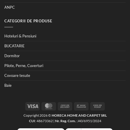
ANPC
CATEGORII DE PRODUSE
Hoteluri & Pensiuni
BUCATARIE
Dormitor
Pilote, Perne, Cuverturi
Covoare tesute
Baie
Visa
MasterCard
Cash
Bank
Cash
On
Transfer
on
Copyright 2026 ©
HORECA HOME AND CARPET SRL
Delivery
Pickup
CUI
: 48673362 |
Nr. Reg. Com.
: J40/6951/2024