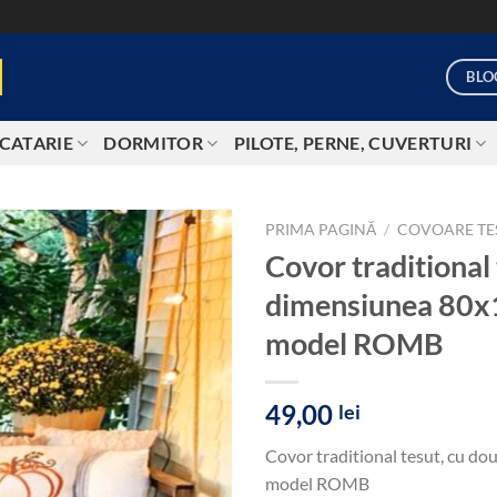
BLO
CATARIE
DORMITOR
PILOTE, PERNE, CUVERTURI
PRIMA PAGINĂ
/
COVOARE TE
Covor traditional 
Add to
dimensiunea 80x1
wishlist
model ROMB
49,00
lei
Covor traditional tesut, cu do
model ROMB