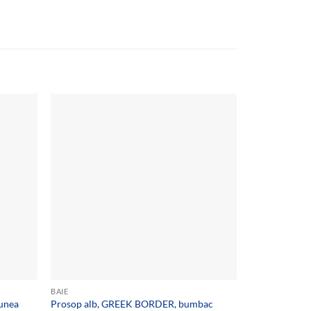
Add to
Add to
wishlist
wishlist
BAIE
PRODUSE DE S
iunea
Prosop alb, GREEK BORDER, bumbac
Prosop alb, f