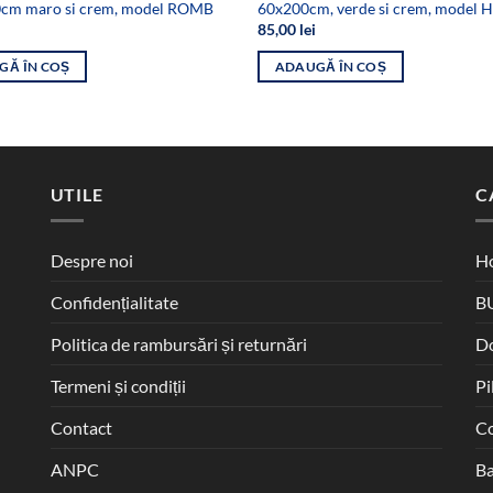
cm maro si crem, model ROMB
60x200cm, verde si crem, model
85,00
lei
GĂ ÎN COȘ
ADAUGĂ ÎN COȘ
UTILE
C
Despre noi
Ho
Confidențialitate
B
Politica de rambursări și returnări
D
Termeni și condiții
Pi
Contact
Co
ANPC
Ba