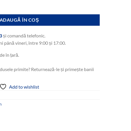
ADAUGĂ ÎN COȘ
3
și comandă telefonic.
ni până vineri, între 9:00 și 17:00.
de în țară.
dusele primite? Returnează-le și primește banii
Add to wishlist
n