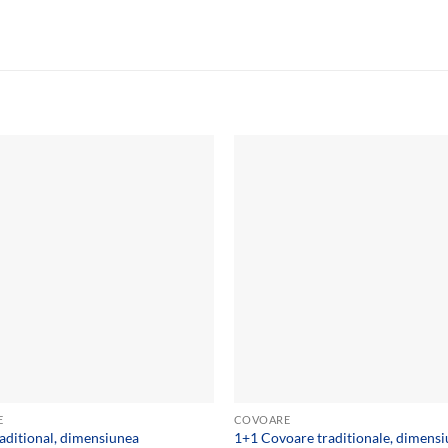
Add to
wishlist
E
COVOARE
aditional, dimensiunea
1+1 Covoare traditionale, dimens