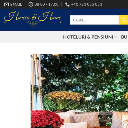
Skip
EMAIL
08:00 - 17:00
+40 723 055 053
to
content
Caută
după:
HOTELURI & PENSIUNI
BU