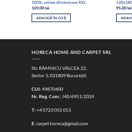
100%, unisex dimensiune XXL
120x180
169,00
lei
95,00
lei
ADAUGĂ ÎN COȘ
ADAU
HORECA HOME AND CARPET SRL
Str. RÂMNICU VÂLCEA 22,
Sector 3, 031809 București
CUI
: 49870400
Nr. Reg. Com.
: J40/6951/2024
T
:
+4 0723 055 053
E
:
carpet.horeca@gmail.com