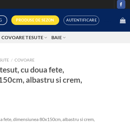
AUTENTIFICARE
PRODUSE DE SEZON
G
0,00
LEI
COVOARE TESUTE
BAIE
SUTE
/
COVOARE
tesut, cu doua fete,
50cm, albastru si crem,
ua fete, dimensiunea 80x150cm, albastru si crem,