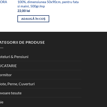
 HORA
100%, dimensiunea 50x90cm, pentru fata
dimensiunea 
si maini, 500gr/mp
19,00
lei
22,00
lei
ADAUGĂ ÎN
ADAUGĂ ÎN COȘ
ATEGORII DE PRODUSE
teluri & Pensiuni
UCATARIE
ormitor
lote, Perne, Cuverturi
voare tesute
ie