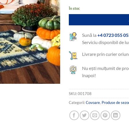
În stoc
Sună la
+4 0723 055 05
Serviciu disponibil de lu
Livrare prin curier oriun
Nu ești mulțumit de pro
înapoi!
SKU:
001708
Categorii:
Covoare
,
Produse de sezo