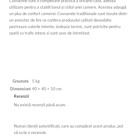
Covoarele sunt o completare practică a oricărei case, adesea
utilizate pentru a stabili tonul și stilul unei camere. Acestea adaugă
un plus de confort camerei. Covoarele traditionale sunt tesute dintr-
un amestec de fire ce confera produsului calitati deosebite:
pastreaza culorile intente, izoleaza termic, sunt potrivite pentru
spatii cu trafic intens si sunt usor de intretinut.
Greutate
5 kg
Dimensiuni
40 × 40 × 10 cm
Recenzii
Nu există recenzii până acum.
Numai clienții autentificați, care au cumpărat acest produs, pot
să scrie o recenzie.