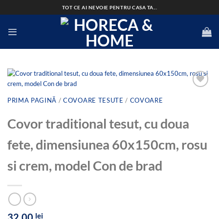
Skip
TOT CE AI NEVOIE PENTRU CASA TA...
to
content
PRIMA PAGINĂ
/
COVOARE TESUTE
/
COVOARE
Add to
Covor traditional tesut, cu doua
wishlist
fete, dimensiunea 60x150cm, rosu
si crem, model Con de brad
32,00
lei