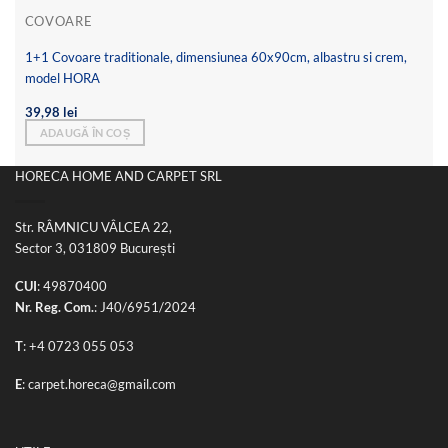
COVOARE
1+1 Covoare traditionale, dimensiunea 60x90cm, albastru si crem,
model HORA
39,98
lei
ADAUGĂ ÎN COȘ
HORECA HOME AND CARPET SRL
Str. RÂMNICU VÂLCEA 22,
Sector 3, 031809 București
CUI
: 49870400
Nr. Reg. Com.
: J40/6951/2024
T
:
+4 0723 055 053
E
:
carpet.horeca@gmail.com