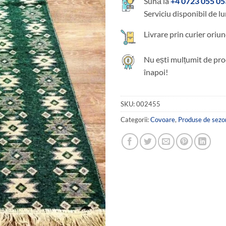
Sună la
+4 0723 055 05
Serviciu disponibil de lu
Livrare prin curier oriun
Nu ești mulțumit de pro
înapoi!
SKU:
002455
Categorii:
Covoare
,
Produse de sezo