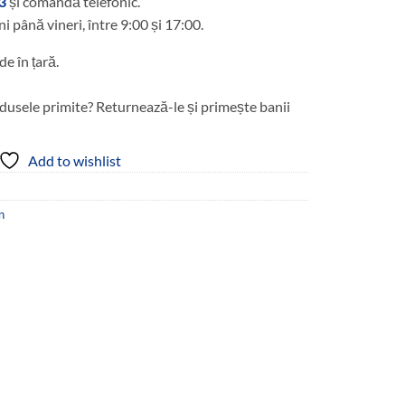
3
și comandă telefonic.
ni până vineri, între 9:00 și 17:00.
de în țară.
dusele primite? Returnează-le și primește banii
Add to wishlist
n