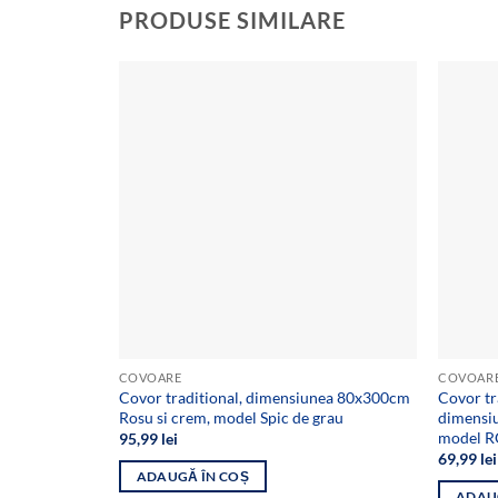
PRODUSE SIMILARE
Add to
wishlist
COVOARE
COVOAR
Covor traditional, dimensiunea 80x300cm
Covor tra
Rosu si crem, model Spic de grau
dimensi
model 
95,99
lei
69,99
lei
ADAUGĂ ÎN COȘ
ADAU