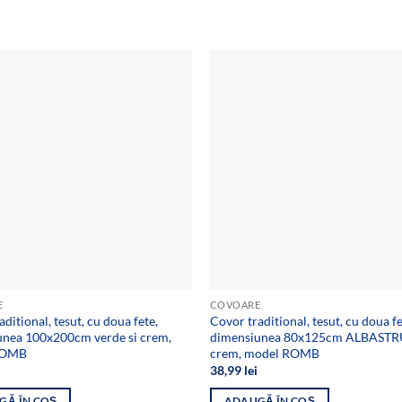
Add to
wishlist
E
COVOARE
ditional, tesut, cu doua fete,
Covor traditional, tesut, cu doua fe
unea 100x200cm verde si crem,
dimensiunea 80x125cm ALBASTRU
ROMB
crem, model ROMB
38,99
lei
GĂ ÎN COȘ
ADAUGĂ ÎN COȘ