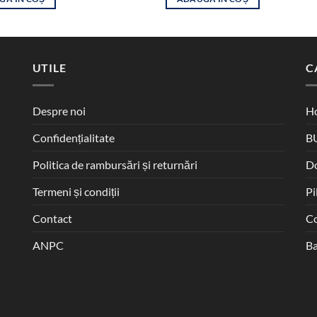
UTILE
C
Despre noi
Ho
Confidențialitate
B
Politica de rambursări și returnări
D
Termeni și condiții
Pi
Contact
Co
ANPC
Ba