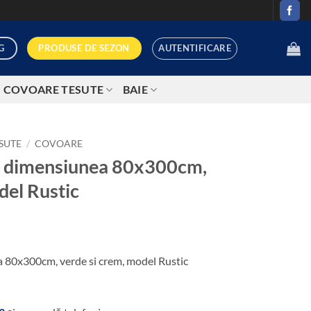
AUTENTIFICARE
PRODUSE DE SEZON
G
0,00
LEI
COVOARE TESUTE
BAIE
SUTE
/
COVOARE
l, dimensiunea 80x300cm,
del Rustic
a 80x300cm, verde si crem, model Rustic