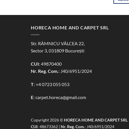
HORECA HOME AND CARPET SRL
Str. RÂMNICU VÂLCEA 22,
Sector 3, 031809 București
CUI
: 49870400
Nr. Reg. Com.
: J40/6951/2024
T
:
+4 0723 055 053
E
:
carpet.horeca@gmail.com
Copyright 2026 ©
HORECA HOME AND CARPET SRL
CUI
: 48673362 |
Nr. Reg. Com.
: J40/6951/2024