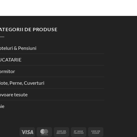
ATEGORII DE PRODUSE
teluri & Pensiuni
UCATARIE
ormitor
lote, Perne, Cuverturi
voare tesute
ie
Visa
MasterCard
Cash
Bank
Cash