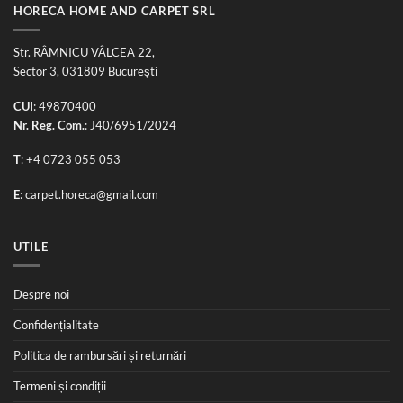
HORECA HOME AND CARPET SRL
Str. RÂMNICU VÂLCEA 22,
Sector 3, 031809 București
CUI
: 49870400
Nr. Reg. Com.
: J40/6951/2024
T
:
+4 0723 055 053
E
:
carpet.horeca@gmail.com
UTILE
Despre noi
Confidențialitate
Politica de rambursări și returnări
Termeni și condiții