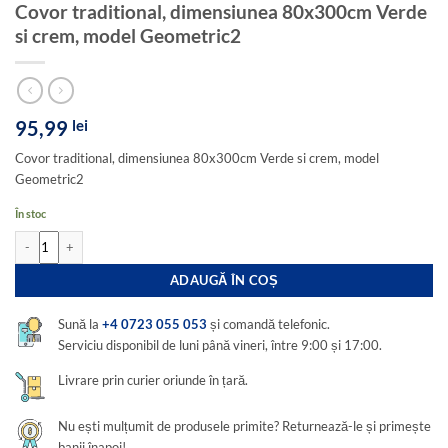
Covor traditional, dimensiunea 80x300cm Verde
si crem, model Geometric2
95,99
lei
Covor traditional, dimensiunea 80x300cm Verde si crem, model
Geometric2
În stoc
Cantitate Covor traditional, dimensiunea 80x300cm Verde si crem, model Geomet
ADAUGĂ ÎN COȘ
Sună la
+4 0723 055 053
și comandă telefonic.
Serviciu disponibil de luni până vineri, între 9:00 și 17:00.
Livrare prin curier oriunde în țară.
Nu ești mulțumit de produsele primite? Returnează-le și primește
banii înapoi!