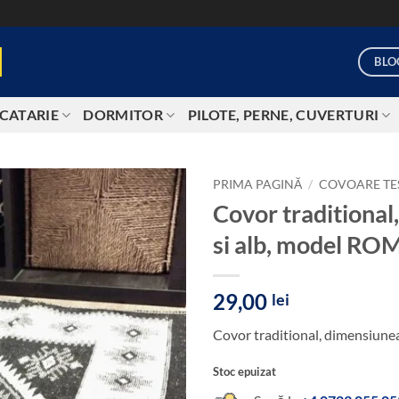
BLO
CATARIE
DORMITOR
PILOTE, PERNE, CUVERTURI
PRIMA PAGINĂ
/
COVOARE TE
Covor traditiona
Add to
si alb, model RO
wishlist
29,00
lei
Covor traditional, dimensiun
Stoc epuizat