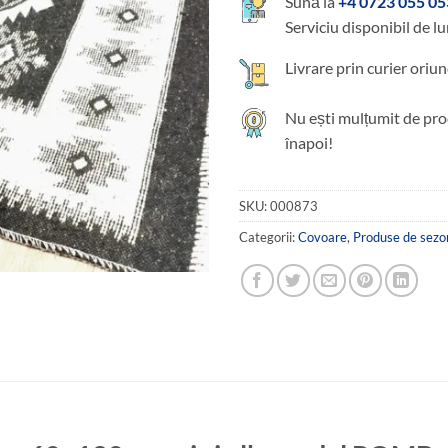
Sună la
+4 0723 055 05
Serviciu disponibil de lu
Livrare prin curier oriun
Nu ești mulțumit de pro
înapoi!
SKU:
000873
Categorii:
Covoare
,
Produse de sezo