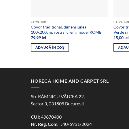
COVOARE
COVOAR
Covor traditional, dimensiunea
Covor tr
100x200cm, rosu si crem, model ROMB
Verde si
79,99
lei
15,00
lei
ADAUGĂ ÎN COȘ
ADAU
HORECA HOME AND CARPET SRL
Str. RÂMNICU VÂLCEA 22,
Sector 3, 031809 București
CUI
: 49870400
Nr. Reg. Com.
: J40/6951/2024