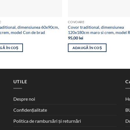
E
COVOARE
aditional, dimensiunea 60x90cm,
Covor traditional, dimensiunea
 crem, model Con de brad
120x180cm maro si crem, model
95,00
lei
GĂ ÎN COȘ
ADAUGĂ ÎN COȘ
UTILE
C
Despre noi
Ho
Confidențialitate
B
Politica de rambursări și returnări
D