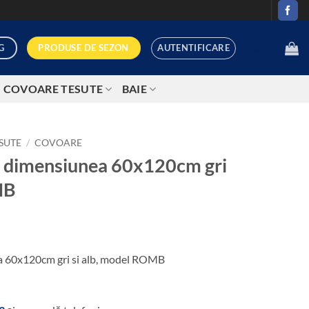
AUTENTIFICARE
PRODUSE DE SEZON
G
0,00
LEI
COVOARE TESUTE
BAIE
SUTE
/
COVOARE
l, dimensiunea 60x120cm gri
MB
ea 60x120cm gri si alb, model ROMB