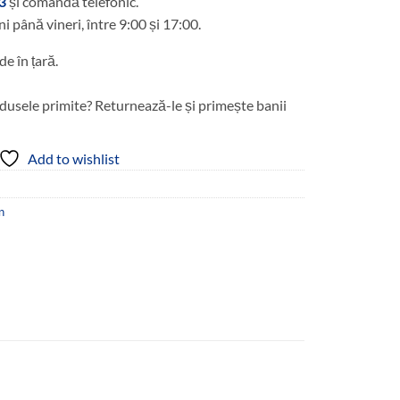
3
și comandă telefonic.
ni până vineri, între 9:00 și 17:00.
de în țară.
dusele primite? Returnează-le și primește banii
Add to wishlist
n