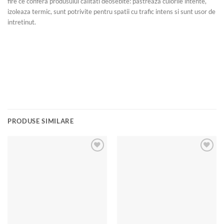
fire ce confera produsului calitati deosebite: pastreaza culorile intente,
izoleaza termic, sunt potrivite pentru spatii cu trafic intens si sunt usor de
intretinut.
PRODUSE SIMILARE
Add to
Add to
wishlist
wishlist