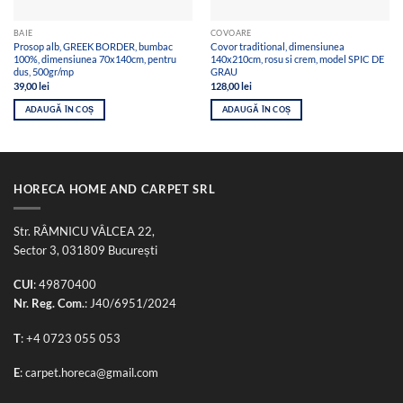
BAIE
COVOARE
Prosop alb, GREEK BORDER, bumbac
Covor traditional, dimensiunea
100%, dimensiunea 70x140cm, pentru
140x210cm, rosu si crem, model SPIC DE
dus, 500gr/mp
GRAU
39,00
lei
128,00
lei
ADAUGĂ ÎN COȘ
ADAUGĂ ÎN COȘ
HORECA HOME AND CARPET SRL
Str. RÂMNICU VÂLCEA 22,
Sector 3, 031809 București
CUI
: 49870400
Nr. Reg. Com.
: J40/6951/2024
T
:
+4 0723 055 053
E
:
carpet.horeca@gmail.com