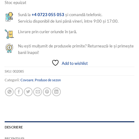
Stoc epuizat
Sună la
+4 0723 055 053
și comandă telefonic.
Serviciu disponibil de luni până vineri, între 9:00 și 17:00.
Livrare prin curier oriunde în țară.
Nu ești mulțumit de produsele primite? Returnează-le și primește
banii înapoi!
Add to wishlist
SKU:
002085
Categorii:
Covoare
,
Produse de sezon
DESCRIERE
RECENZII (0)