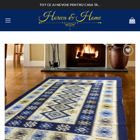
Skip
TOT CE AI NEVOIE PENTRU CASA TA...
to
content
Add to
wishlist