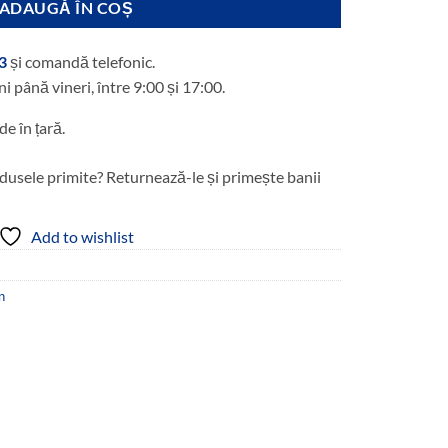
ADAUGĂ ÎN COȘ
3
și comandă telefonic.
ni până vineri, între 9:00 și 17:00.
de în țară.
dusele primite? Returnează-le și primește banii
Add to wishlist
n