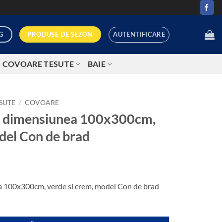
AUTENTIFICARE
PRODUSE DE SEZON
G
0,00
LEI
COVOARE TESUTE
BAIE
SUTE
/
COVOARE
l, dimensiunea 100x300cm,
del Con de brad
a 100x300cm, verde si crem, model Con de brad