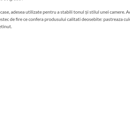
ase, adesea utilizate pentru a stabili tonul și stilul unei camere.
ec de fire ce confera produsului calitati deosebite: pastreaza culor
etinut.