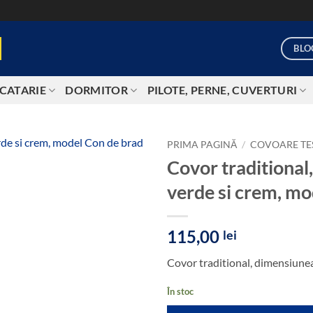
BLO
CATARIE
DORMITOR
PILOTE, PERNE, CUVERTURI
PRIMA PAGINĂ
/
COVOARE TE
Covor traditiona
Add to
verde si crem, mo
wishlist
115,00
lei
Covor traditional, dimensiune
În stoc