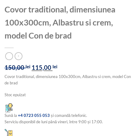
Covor traditional, dimensiunea
100x300cm, Albastru si crem,
model Con de brad
Prețul
Prețul
150,00
lei
115,00
lei
inițial
curent
Covor traditional, dimensiunea 100x300cm, Albastru si crem, model Con
a
este:
de brad
fost:
115,00 lei.
150,00 lei.
Stoc epuizat
Sună la
+4 0723 055 053
și comandă telefonic.
Serviciu disponibil de luni până vineri, între 9:00 și 17:00.