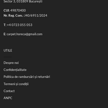
Sector 3, 031809 București
CUI
: 49870400
Nr. Reg. Com.
: J40/6951/2024
T
:
+4 0723 055 053
E
:
carpet.horeca@gmail.com
UTILE
Despre noi
Confidențialitate
Politica de rambursări și returnări
Termeni și condiții
Contact
ANPC