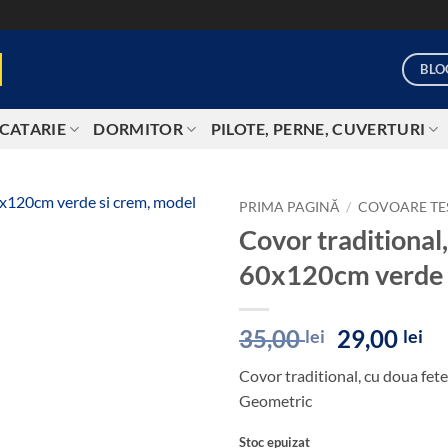
BLO
CATARIE
DORMITOR
PILOTE, PERNE, CUVERTURI
PRIMA PAGINĂ
/
COVOARE TE
Covor traditional
Add to
60x120cm verde 
wishlist
Prețul
Pr
35,00
29,00
lei
lei
inițial
cu
Covor traditional, cu doua fe
a
es
Geometric
fost:
29
35,00 lei.
Stoc epuizat