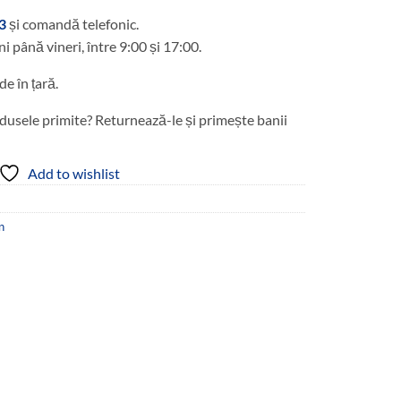
3
și comandă telefonic.
ni până vineri, între 9:00 și 17:00.
de în țară.
dusele primite? Returnează-le și primește banii
Add to wishlist
n