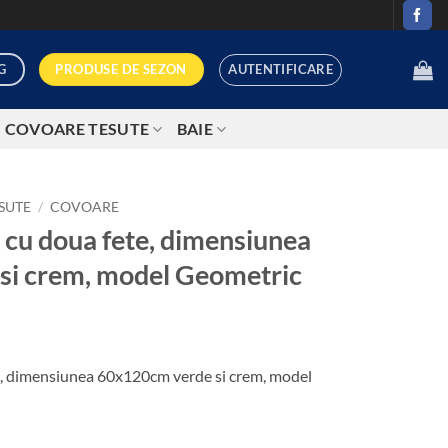
AUTENTIFICARE
PRODUSE DE SEZON
G
0,00
LEI
COVOARE TESUTE
BAIE
SUTE
/
COVOARE
, cu doua fete, dimensiunea
si crem, model Geometric
ețul
rent
te, dimensiunea 60x120cm verde si crem, model
te:
,00 lei.