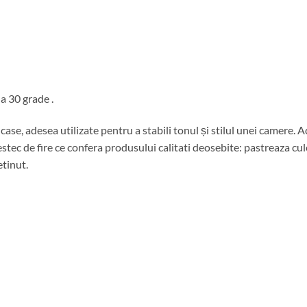
a 30 grade .
ase, adesea utilizate pentru a stabili tonul și stilul unei camere.
ec de fire ce confera produsului calitati deosebite: pastreaza culor
etinut.