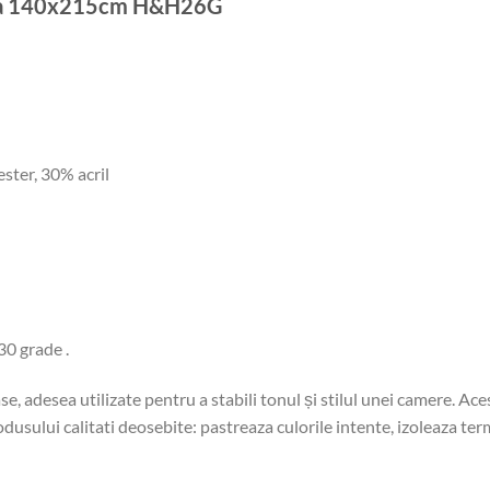
unea 140x215cm H&H26G
ster, 30% acril
30 grade .
se, adesea utilizate pentru a stabili tonul și stilul unei camere. A
usului calitati deosebite: pastreaza culorile intente, izoleaza termi