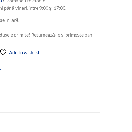
3
și comandă telefonic.
ni până vineri, între 9:00 și 17:00.
de în țară.
dusele primite? Returnează-le și primește banii
Add to wishlist
n