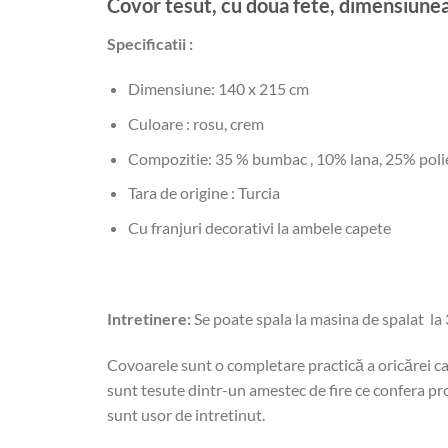
Covor tesut, cu doua fete, dimensi
Specificatii :
Dimensiune: 140 x 215 cm
Culoare : rosu, crem
Compozitie: 35 % bumbac , 10% lana, 25% polie
Tara de origine : Turcia
Cu franjuri decorativi la ambele capete
Intretinere:
Se poate spala la masina de spalat la 
Covoarele sunt o completare practică a oricărei ca
sunt tesute dintr-un amestec de fire ce confera prod
sunt usor de intretinut.