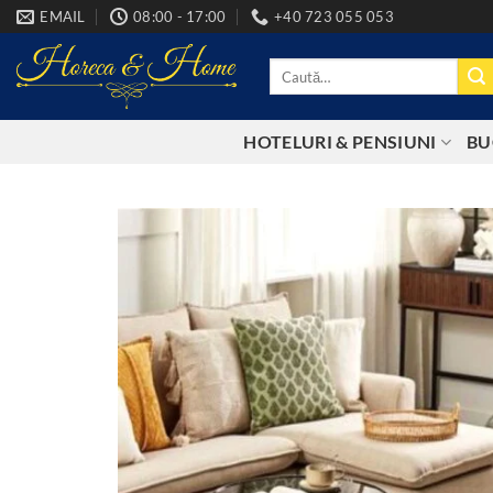
Skip
EMAIL
08:00 - 17:00
+40 723 055 053
to
content
Caută
după:
HOTELURI & PENSIUNI
BU