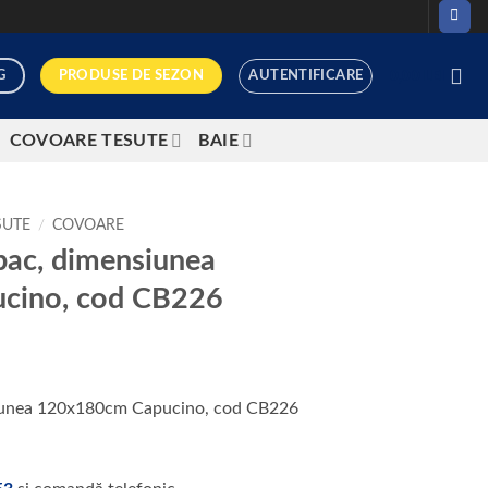
PRODUSE DE SEZON
G
AUTENTIFICARE
0,00
LEI
COVOARE TESUTE
BAIE
SUTE
/
COVOARE
bac, dimensiunea
cino, cod CB226
iunea 120x180cm Capucino, cod CB226