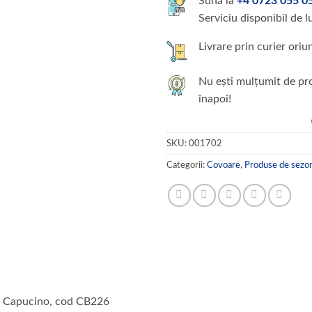
Sună la
+4 0723 055 0
Serviciu disponibil de l
Livrare prin curier oriu
Nu ești mulțumit de pro
înapoi!
SKU:
001702
Categorii:
Covoare
,
Produse de sezo
 Capucino, cod CB226