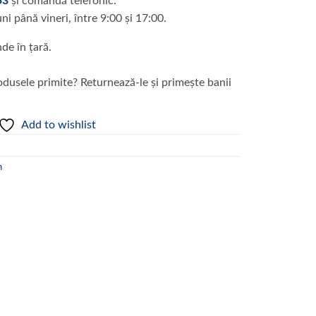
53
și comandă telefonic.
uni până vineri, între 9:00 și 17:00.
nde în țară.
dusele primite? Returnează-le și primește banii
Add to wishlist
n