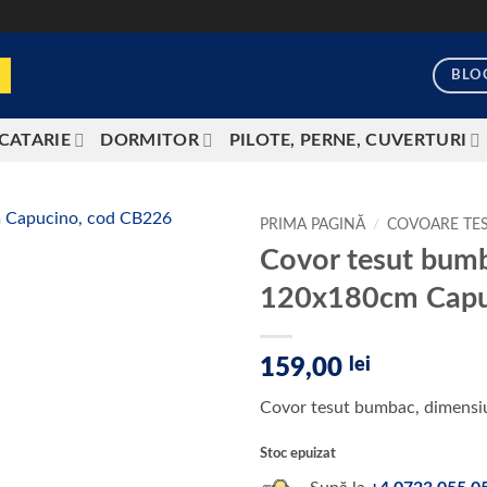
BLO
CATARIE
DORMITOR
PILOTE, PERNE, CUVERTURI
PRIMA PAGINĂ
/
COVOARE TE
Covor tesut bum
Add to
120x180cm Capu
wishlist
159,00
lei
Covor tesut bumbac, dimens
Stoc epuizat