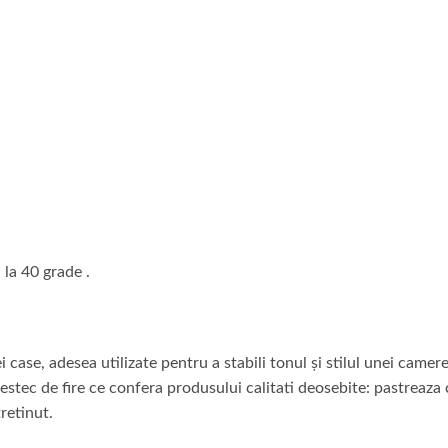
la 40 grade .
 case, adesea utilizate pentru a stabili tonul și stilul unei came
tec de fire ce confera produsului calitati deosebite: pastreaza cu
tretinut.