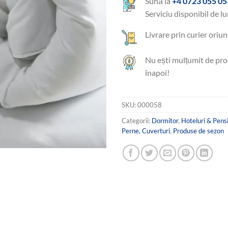
Sună la
+4 0723 055 05
Serviciu disponibil de lu
Livrare prin curier oriun
Nu ești mulțumit de pro
înapoi!
SKU:
000058
Categorii:
Dormitor
,
Hoteluri & Pens
Perne, Cuverturi
,
Produse de sezon