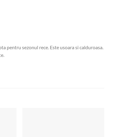
ota pentru sezonul rece. Este usoara si calduroasa.
te.
Add to
Add to
wishlist
wishlist