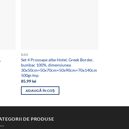
BAIE
CEARȘAFURI DE
,
Set 4 Prosoape albe Hotel, Greek Border,
Protectie imp
bumbac 100%, dimensiunea
bumbac, dime
30x50cm+50x70cm+50x90cm+70x140cm
24,99
lei
500gr/mp
ADAUGĂ ÎN
85,99
lei
ADAUGĂ ÎN COȘ
ATEGORII DE PRODUSE