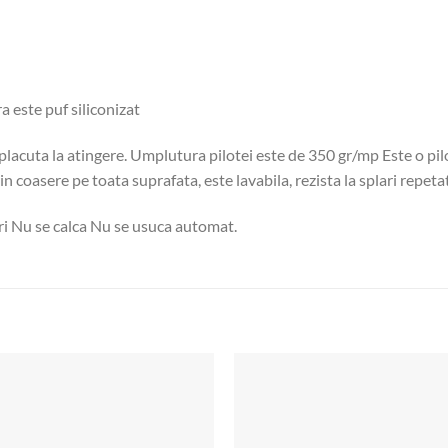
a este puf siliconizat
placuta la atingere. Umplutura pilotei este de 350 gr/mp Este o pil
n coasere pe toata suprafata, este lavabila, rezista la splari repeta
ri Nu se calca Nu se usuca automat.
Add to
wishlist