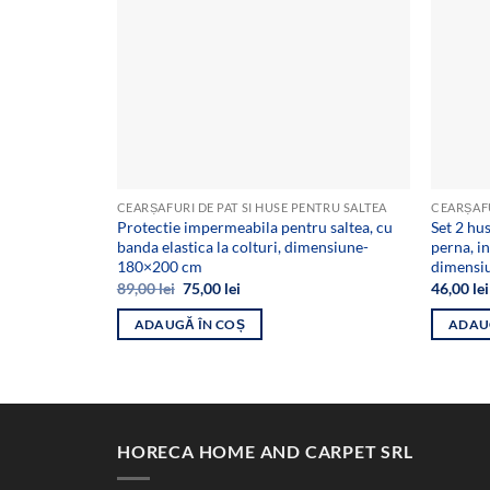
CEARȘAFURI DE PAT SI HUSE PENTRU SALTEA
CEARȘAFU
Protectie impermeabila pentru saltea, cu
Set 2 hu
banda elastica la colturi, dimensiune-
perna, i
180×200 cm
dimensi
Prețul
Prețul
89,00
lei
75,00
lei
46,00
lei
inițial
curent
a
este:
ADAUGĂ ÎN COȘ
ADAU
fost:
75,00 lei.
89,00 lei.
HORECA HOME AND CARPET SRL