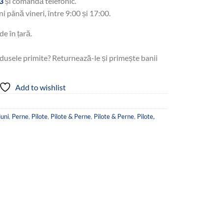
3
și comandă telefonic.
ni până vineri, între 9:00 și 17:00.
de în țară.
dusele primite? Returnează-le și primește banii
Add to wishlist
iuni
,
Perne
,
Pilote
,
Pilote & Perne
,
Pilote & Perne
,
Pilote,