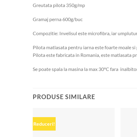
Greutata pilota 350g/mp
Gramaj perna 600g/buc
Compozitie: Invelisul este microfibra, iar umplutur
Pilota matlasata pentru iarna este foarte moale si 
Pilota este fabricata in Romania, este matlasata pri
Se poate spala la masina la max 30°C fara inalbito
PRODUSE SIMILARE
Reduceri!
Add to
wishlist