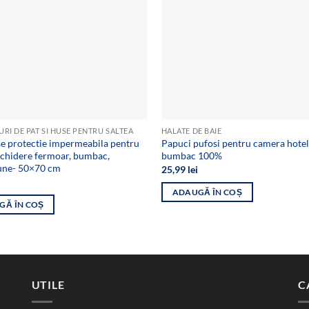
RI DE PAT SI HUSE PENTRU SALTEA
HALATE DE BAIE
se protectie impermeabila pentru
Papuci pufosi pentru camera hotel
nchidere fermoar, bumbac,
bumbac 100%
une- 50×70 cm
25,99
lei
ADAUGĂ ÎN COȘ
GĂ ÎN COȘ
UTILE
C