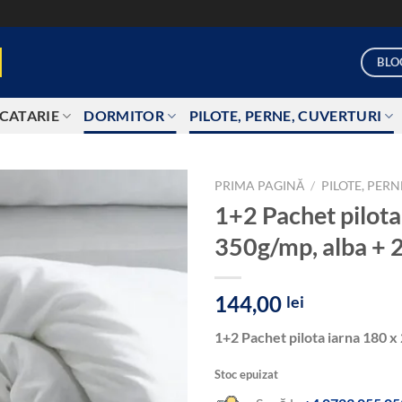
BLO
CATARIE
DORMITOR
PILOTE, PERNE, CUVERTURI
PRIMA PAGINĂ
/
PILOTE, PER
1+2 Pachet pilota
Add to
350g/mp, alba + 2
wishlist
144,00
lei
1+2 Pachet pilota iarna 180 x
Stoc epuizat