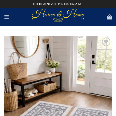
Skip
TOT CE AI NEVOIE PENTRU CASA TA...
to
content
Add to
wishlist