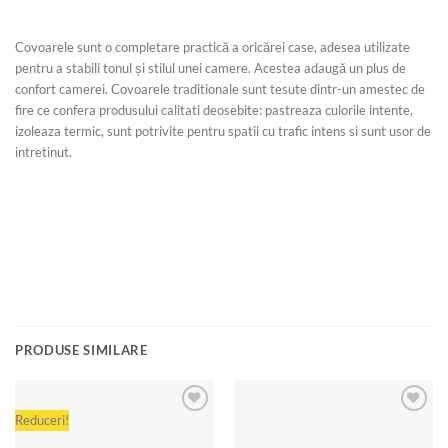
Covoarele sunt o completare practică a oricărei case, adesea utilizate
pentru a stabili tonul și stilul unei camere. Acestea adaugă un plus de
confort camerei. Covoarele traditionale sunt tesute dintr-un amestec de
fire ce confera produsului calitati deosebite: pastreaza culorile intente,
izoleaza termic, sunt potrivite pentru spatii cu trafic intens si sunt usor de
intretinut.
PRODUSE SIMILARE
Reduceri!
Add to
Add to
wishlist
wishlist