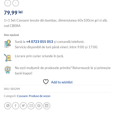
79,99
lei
1+1 Set Covoare tesute din bumbac, dimensiunea 60x100cm gri si alb,
cod CB08A
Stoc epuizat
Sună la
+4 0723 055 053
și comandă telefonic.
Serviciu disponibil de luni până vineri, între 9:00 și 17:00.
Livrare prin curier oriunde în țară.
Nu ești mulțumit de produsele primite? Returnează-le și primește
banii înapoi!
Add to wishlist
SKU:
001294
Categorii:
Covoare
,
Produse de sezon