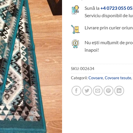
Sună la
+4 0723 055 05
Serviciu disponibil de lu
Livrare prin curier oriun
Nu ești mulțumit de pro
înapoi!
SKU:
002634
Categorii:
Covoare
,
Covoare tesute
,