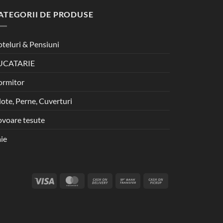
ATEGORII DE PRODUSE
teluri & Pensiuni
UCATARIE
ormitor
lote, Perne, Cuverturi
voare tesute
ie
Visa
MasterCard
Cash
Bank
Cash
On
Transfer
on
Delivery
Pickup