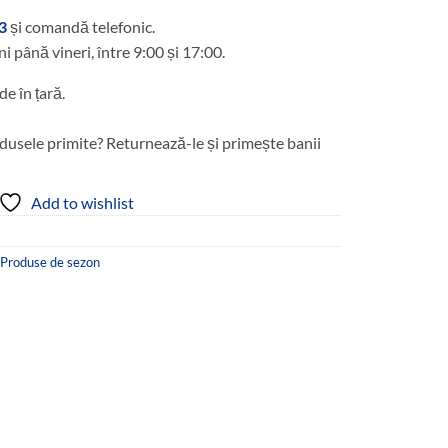
3
și comandă telefonic.
ni până vineri, între 9:00 și 17:00.
de în țară.
dusele primite? Returnează-le și primește banii
Add to wishlist
Produse de sezon