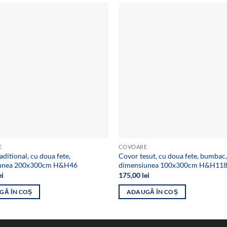
Add to
wishlist
E
COVOARE
aditional, cu doua fete,
Covor tesut, cu doua fete, bumbac,
unea 200x300cm H&H46
dimensiunea 100x300cm H&H11
ei
175,00
lei
GĂ ÎN COȘ
ADAUGĂ ÎN COȘ