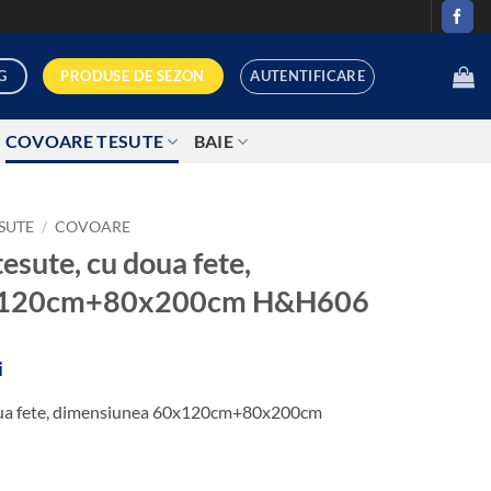
AUTENTIFICARE
PRODUSE DE SEZON
G
0,00
LEI
COVOARE TESUTE
BAIE
SUTE
/
COVOARE
esute, cu doua fete,
0x120cm+80x200cm H&H606
Prețul
i
curent
doua fete, dimensiunea 60x120cm+80x200cm
este:
139,99 lei.
i.