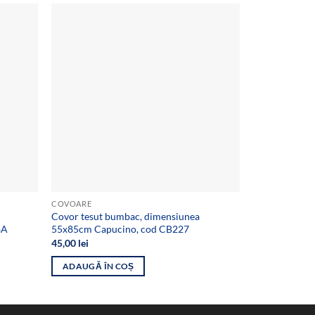
Reduceri!
Add to
Add to
wishlist
wishlist
COVOARE
COVOARE
Covor tesut bumbac, dimensiunea
1+1 Set Covoar
8A
55x85cm Capucino, cod CB227
dimensiunea
Pre
45,00
lei
125,00
lei
85
ini
a
ADAUGĂ ÎN COȘ
ADAUGĂ ÎN
fos
125