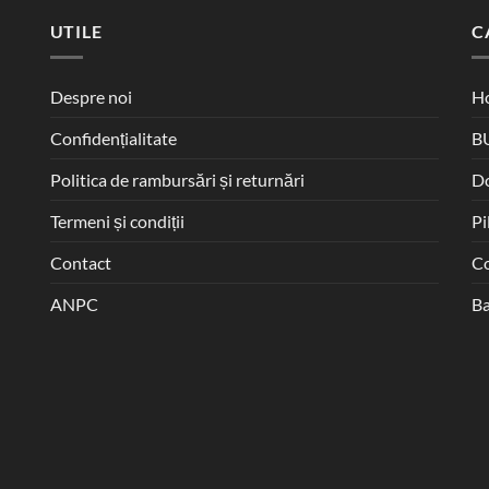
UTILE
C
Despre noi
Ho
Confidențialitate
B
Politica de rambursări și returnări
D
Termeni și condiții
Pi
Contact
Co
ANPC
Ba