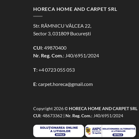
HORECA HOME AND CARPET SRL
Str. RÂMNICU VÂLCEA 22,
Sector 3, 031809 București
CUI
: 49870400
Nr. Reg. Com.
: J40/6951/2024
T
:
+4 0723 055 053
E
:
carpet.horeca@gmail.com
Copyright 2026 ©
HORECA HOME AND CARPET SRL
CUI
: 48673362 |
Nr. Reg. Com.
: J40/6951/2024