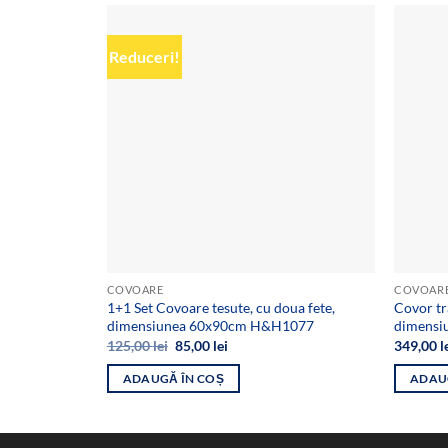
Reduceri!
Add to
wishlist
COVOARE
COVOAR
1+1 Set Covoare tesute, cu doua fete,
Covor tr
dimensiunea 60x90cm H&H1077
dimensi
Prețul
Prețul
125,00
lei
85,00
lei
349,00
l
inițial
curent
a
este:
ADAUGĂ ÎN COȘ
ADAU
fost:
85,00 lei.
125,00 lei.