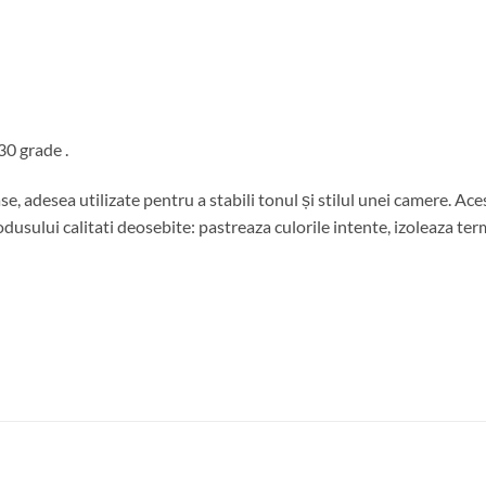
30 grade .
se, adesea utilizate pentru a stabili tonul și stilul unei camere. A
usului calitati deosebite: pastreaza culorile intente, izoleaza termi