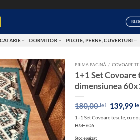
BLO
CATARIE
DORMITOR
PILOTE, PERNE, CUVERTURI
PRIMA PAGINĂ
/
COVOARE TE
1+1 Set Covoare t
Add to
dimensiunea 6
wishlist
Prețul
180,00
139,99
lei
le
inițial
1+1 Set Covoare tesute, cu 
a
H&H606
fost:
180,00 le
Stoc epuizat