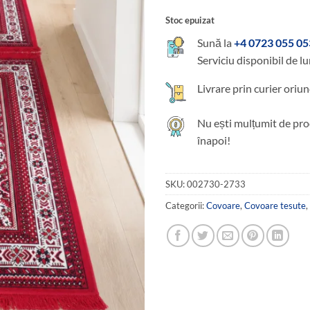
200,00 le
Stoc epuizat
Sună la
+4 0723 055 05
Serviciu disponibil de lu
Livrare prin curier oriun
Nu ești mulțumit de pro
înapoi!
SKU:
002730-2733
Categorii:
Covoare
,
Covoare tesute
,