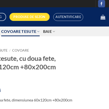
AUTENTIFICARE
PRODUSE DE SEZON
G
0,00
LEI
COVOARE TESUTE
BAIE
SUTE
/
COVOARE
esute, cu doua fete,
x120cm +80x200cm
Prețul
i
curent
oua fete, dimensiunea 60x120cm +80x200cm
este:
139,00 lei.