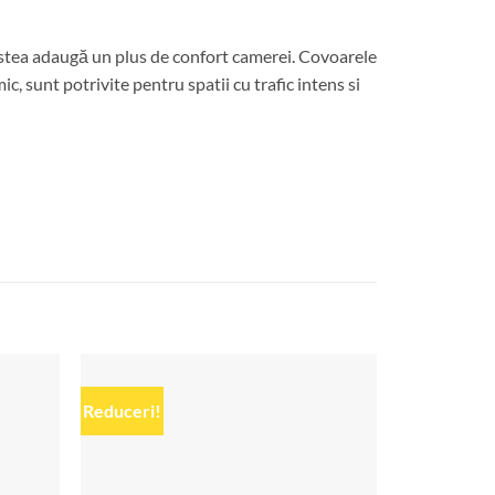
cestea adaugă un plus de confort camerei. Covoarele
c, sunt potrivite pentru spatii cu trafic intens si
Reduceri!
Add to
Add to
wishlist
wishlist