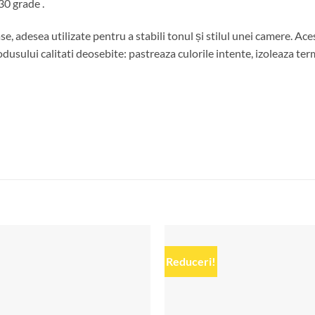
30 grade .
se, adesea utilizate pentru a stabili tonul și stilul unei camere. A
usului calitati deosebite: pastreaza culorile intente, izoleaza termi
Reduceri!
Add to
wishlist