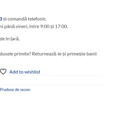
i.
3
și comandă telefonic.
ni până vineri, între 9:00 și 17:00.
de în țară.
dusele primite? Returnează-le și primește banii
Add to wishlist
Produse de sezon