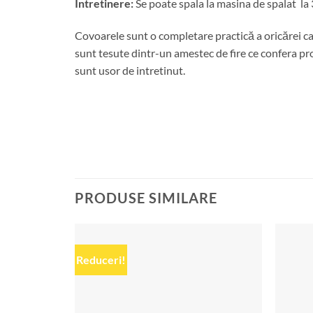
Intretinere:
Se poate spala la masina de spalat la 
Covoarele sunt o completare practică a oricărei ca
sunt tesute dintr-un amestec de fire ce confera prod
sunt usor de intretinut.
PRODUSE SIMILARE
Reduceri!
Add to
wishlist