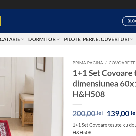
BLO
CATARIE
DORMITOR
PILOTE, PERNE, CUVERTURI
PRIMA PAGINĂ
/
COVOARE TE
1+1 Set Covoare t
Add to
dimensiunea 60
wishlist
H&H508
Prețul
200,00
139,00
lei
le
inițial
1+1 Set Covoare tesute, cu d
a
H&H508
fost: