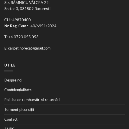
Str. RÂMNICU VÂLCEA 22,
Sector 3, 031809 București
CUI
: 49870400
Nr. Reg. Com.
: J40/6951/2024
T
:
+4 0723 055 053
E
:
carpet.horeca@gmail.com
UTILE
Despre noi
Confidențialitate
Politica de rambursări și returnări
Termeni și condiții
Contact
ANPC