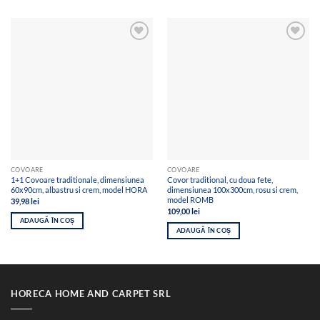
Add to
Add to
wishlist
wishlist
COVOARE
COVOARE
1+1 Covoare traditionale, dimensiunea
Covor traditional, cu doua fete,
60x90cm, albastru si crem, model HORA
dimensiunea 100x300cm, rosu si crem,
model ROMB
39,98
lei
109,00
lei
ADAUGĂ ÎN COȘ
ADAUGĂ ÎN COȘ
HORECA HOME AND CARPET SRL