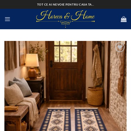
Skip
TOT CE AI NEVOIE PENTRU CASA TA...
to
content
Add to
wishlist