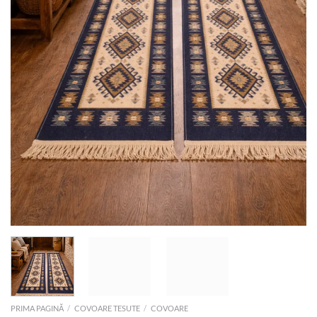
PRIMA PAGINĂ
/
COVOARE TESUTE
/
COVOARE