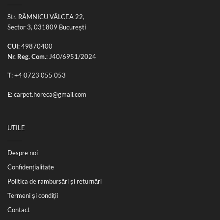
Str. RÂMNICU VÂLCEA 22,
Sector 3, 031809 București
CUI
: 49870400
Nr. Reg. Com.
: J40/6951/2024
T
:
+4 0723 055 053
E
:
carpet.horeca@gmail.com
UTILE
Despre noi
Confidențialitate
Politica de rambursări și returnări
Termeni și condiții
Contact