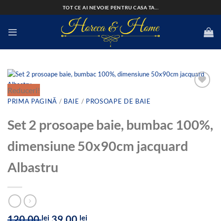
Skip
TOT CE AI NEVOIE PENTRU CASA TA...
to
content
Reduceri!
PRIMA PAGINĂ
/
BAIE
/
PROSOAPE DE BAIE
Add to
Set 2 prosoape baie, bumbac 100%,
wishlist
dimensiune 50x90cm jacquard
Albastru
Prețul
Prețul
120,00
lei
39,00
lei