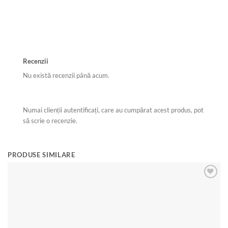
Recenzii
Nu există recenzii până acum.
Numai clienții autentificați, care au cumpărat acest produs, pot
să scrie o recenzie.
PRODUSE SIMILARE
Re
Add to
wishlist