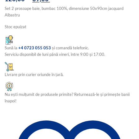
inițial
curent
Set 2 prosoape baie, bumbac 100%, dimensiune 50x90cm jacquard
a
este:
Albastru
fost:
39,00 lei.
120,00 lei.
Stoc epuizat
Sună la
+4 0723 055 053
și comandă telefonic.
Serviciu disponibil de luni până vineri, între 9:00 și 17:00.
Livrare prin curier oriunde în țară.
Nu ești mulțumit de produsele primite? Returnează-le și primește banii
înapoi!