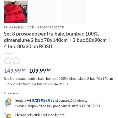
PRIMA PAGINĂ
/
BAIE
/
PROSOAPE DE BAIE
Set 8 prosoape pentru baie, bumbac 100%,
dimensiune 2 buc 70x140cm + 2 buc 50x90cm +
4 buc 30x30cm ROSU
Prețul
Prețul
149,99
lei
109,99
lei
inițial
curent
Set 8 prosoape pentru baie, bumbac 100%, dimensiune 2 buc 70x140cm
a
este:
+ 2 buc 50x90cm + 4 buc 30x30cm ROSU
fost:
109,99 lei.
149,99 lei.
Stoc epuizat
Sună la
+4 0723 055 053
și comandă telefonic.
Serviciu disponibil de luni până vineri, între 9:00 și 17:00.
Livrare prin curier oriunde în țară.