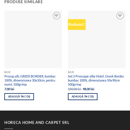
PRODUSE SIMILARE
Add to
Add to
Reduceri!
wishlist
wishlist
BAIE
BAIE
Prosop alb, GREEK BORDER, bumbac
Set 5 Prosoape albe Hotel, Greek Border,
100%, dimensiunea 30x50cm, pentru
bumbac 100%, dimensiunea 50x90cm
maini, 500gr/mp
500gr/mp
Prețul
Prețul
7,00
lei
150,00
lei
98,00
lei
inițial
curent
a
este:
ADAUGĂ ÎN COȘ
ADAUGĂ ÎN COȘ
fost:
98,00 lei.
150,00 lei.
HORECA HOME AND CARPET SRL