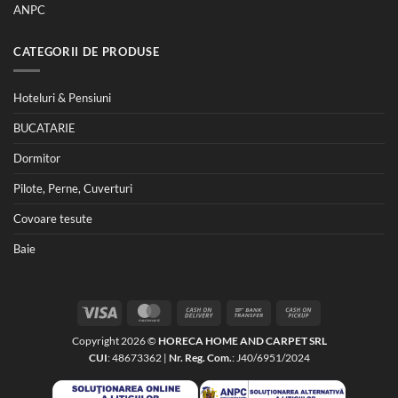
ANPC
CATEGORII DE PRODUSE
Hoteluri & Pensiuni
BUCATARIE
Dormitor
Pilote, Perne, Cuverturi
Covoare tesute
Baie
Visa
MasterCard
Cash
Bank
Cash
On
Transfer
on
Copyright 2026 ©
HORECA HOME AND CARPET SRL
Delivery
Pickup
CUI
: 48673362 |
Nr. Reg. Com.
: J40/6951/2024