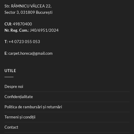
Str. RÂMNICU VÂLCEA 22,
Sector 3, 031809 București
CUI
: 49870400
Nr. Reg. Com.
: J40/6951/2024
T
:
+4 0723 055 053
E
:
carpet.horeca@gmail.com
UTILE
Despre noi
Confidențialitate
Politica de rambursări și returnări
Termeni și condiții
Contact