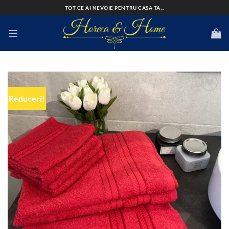
Skip
TOT CE AI NEVOIE PENTRU CASA TA...
to
content
Reduceri!
Add to
wishlist