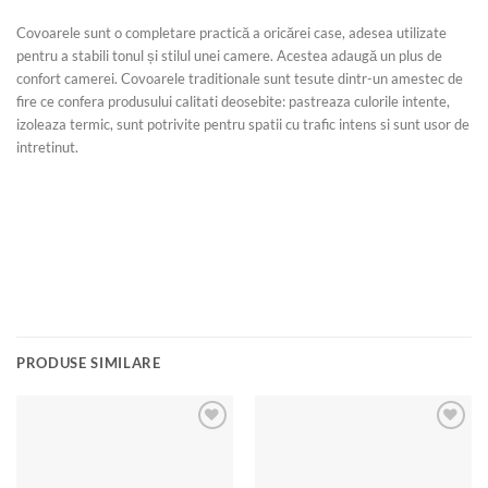
Covoarele sunt o completare practică a oricărei case, adesea utilizate
pentru a stabili tonul și stilul unei camere. Acestea adaugă un plus de
confort camerei. Covoarele traditionale sunt tesute dintr-un amestec de
fire ce confera produsului calitati deosebite: pastreaza culorile intente,
izoleaza termic, sunt potrivite pentru spatii cu trafic intens si sunt usor de
intretinut.
PRODUSE SIMILARE
Add to
Add to
wishlist
wishlist