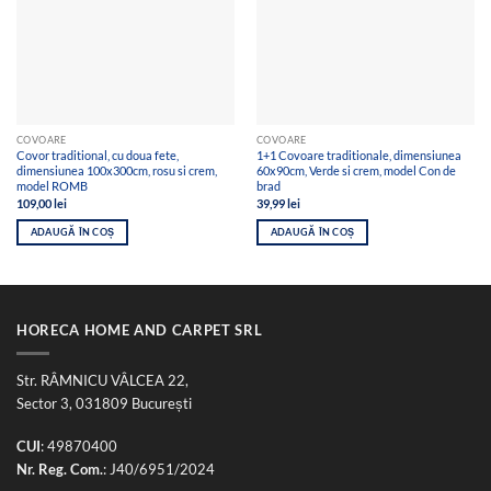
COVOARE
COVOARE
Covor traditional, cu doua fete,
1+1 Covoare traditionale, dimensiunea
dimensiunea 100x300cm, rosu si crem,
60x90cm, Verde si crem, model Con de
model ROMB
brad
109,00
lei
39,99
lei
ADAUGĂ ÎN COȘ
ADAUGĂ ÎN COȘ
HORECA HOME AND CARPET SRL
Str. RÂMNICU VÂLCEA 22,
Sector 3, 031809 București
CUI
: 49870400
Nr. Reg. Com.
: J40/6951/2024