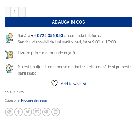
Cantitate set 4 Covoare traditionale tesute, iuta, cu doua fete, dimensiunea 60x
ADAUGĂ ÎN COȘ
Sună la
+4 0723 055 053
și comandă telefonic.
Serviciu disponibil de luni până vineri, între 9:00 și 17:00.
Livrare prin curier oriunde în țară.
Nu ești mulțumit de produsele primite? Returnează-le și primește
banii înapoi!
Add to wishlist
SKU:
002198
Categorie:
Produse de sezon