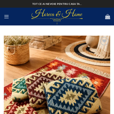
Skip
TOT CE AI NEVOIE PENTRU CASA TA...
to
content
Add to
wishlist