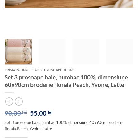
PRIMA PAGINĂ
/
BAIE
/
PROSOAPE DE BAIE
Set 3 prosoape baie, bumbac 100%, dimensiune
60x90cm broderie florala Peach, Yvoire, Latte
Prețul
Prețul
90,00
lei
55,00
lei
inițial
curent
Set 3 prosoape baie, bumbac 100%, dimensiune 60x90cm broderie
a
este:
florala Peach, Yvoire, Latte
fost:
55,00 lei.
90,00 lei.