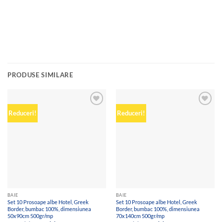
PRODUSE SIMILARE
Add to
Add to
Reduceri!
Reduceri!
wishlist
wishlist
BAIE
BAIE
Set 10 Prosoape albe Hotel, Greek
Set 10 Prosoape albe Hotel, Greek
Border, bumbac 100%, dimensiunea
Border, bumbac 100%, dimensiunea
50x90cm 500gr/mp
70x140cm 500gr/mp