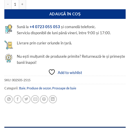
Cantitate Set 3 prosoape baie, bumbac 100%, dimensiune 60x90cm broderie florala
ADAUGĂ ÎN COȘ
Sună la
+4 0723 055 053
și comandă telefonic.
Serviciu disponibil de luni până vineri, între 9:00 și 17:00.
Livrare prin curier oriunde în țară.
Nu ești mulțumit de produsele primite? Returnează-le și primește
banii înapoi!
Add to wishlist
SKU:
002505-2515
Categorii:
Baie
,
Produse de sezon
,
Prosoape de baie