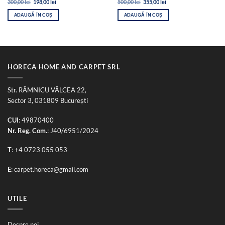
Prețul
Prețul
Prețul
Prețul
300,00
lei
198,00
lei
500,00
lei
355,00
lei
inițial
curent
inițial
curent
a
este:
a
este:
ADAUGĂ ÎN COȘ
ADAUGĂ ÎN COȘ
fost:
198,00 lei.
fost:
355,00 lei.
300,00 lei.
500,00 lei.
HORECA HOME AND CARPET SRL
Str. RÂMNICU VÂLCEA 22,
Sector 3, 031809 București
CUI
: 49870400
Nr. Reg. Com.
: J40/6951/2024
T
:
+4 0723 055 053
E
:
carpet.horeca@gmail.com
UTILE
Despre noi