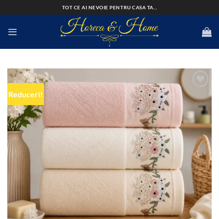
Skip
TOT CE AI NEVOIE PENTRU CASA TA...
to
content
Reduceri!
Add to
wishlist