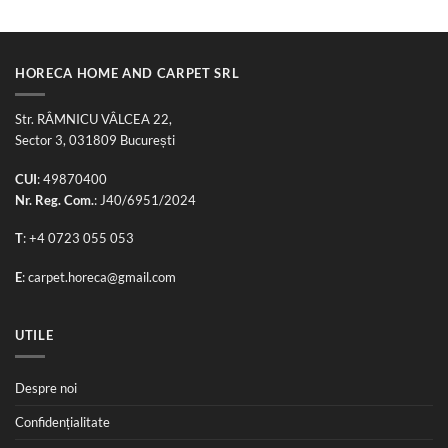
120,00 lei.
HORECA HOME AND CARPET SRL
Str. RÂMNICU VÂLCEA 22,
Sector 3, 031809 București
CUI
: 49870400
Nr. Reg. Com.
: J40/6951/2024
T
:
+4 0723 055 053
E
:
carpet.horeca@gmail.com
UTILE
Despre noi
Confidențialitate