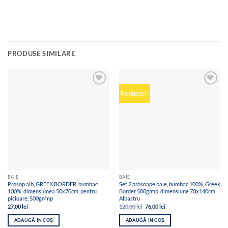
PRODUSE SIMILARE
Add to
Add to
Reduceri!
wishlist
wishlist
BAIE
BAIE
Prosop alb, GREEK BORDER, bumbac
Set 2 prosoape baie, bumbac 100%, Greek
100%, dimensiunea 50x70cm, pentru
Border 500g/mp, dimensiune 70x140cm
picioare, 500gr/mp
Albastru
Prețul
Prețul
27,00
lei
120,00
lei
76,00
lei
inițial
curent
a
este:
ADAUGĂ ÎN COȘ
ADAUGĂ ÎN COȘ
fost:
76,00 lei.