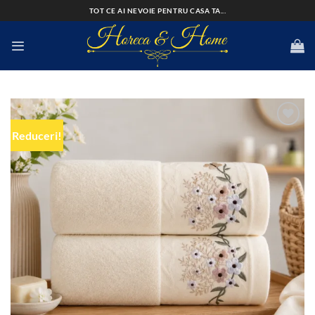
Skip
TOT CE AI NEVOIE PENTRU CASA TA...
to
content
Reduceri!
Add to
wishlist