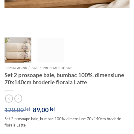
PRIMA PAGINĂ
/
BAIE
/
PROSOAPE DE BAIE
Set 2 prosoape baie, bumbac 100%, dimensiune
70x140cm broderie florala Latte
Prețul
Prețul
120,00
lei
89,00
lei
inițial
curent
Set 2 prosoape baie, bumbac 100%, dimensiune 70x140cm broderie
a
este:
florala Latte
fost:
89,00 lei.
120,00 lei.