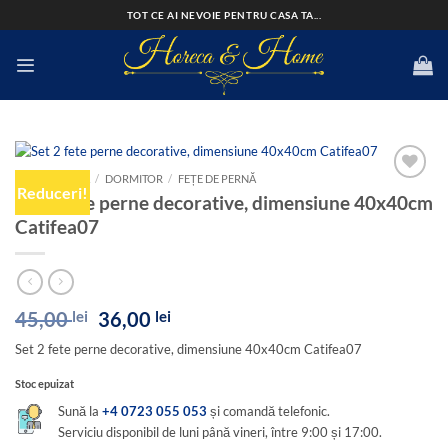
Skip
TOT CE AI NEVOIE PENTRU CASA TA...
to
content
PRIMA PAGINĂ
/
DORMITOR
/
FEȚE DE PERNĂ
Reduceri!
Add to
Set 2 fete perne decorative, dimensiune 40x40cm
wishlist
Catifea07
Prețul
Prețul
45,00
lei
36,00
lei
inițial
curent
Set 2 fete perne decorative, dimensiune 40x40cm Catifea07
a
este:
fost:
36,00 lei.
Stoc epuizat
45,00 lei.
Sună la
+4 0723 055 053
și comandă telefonic.
Serviciu disponibil de luni până vineri, între 9:00 și 17:00.