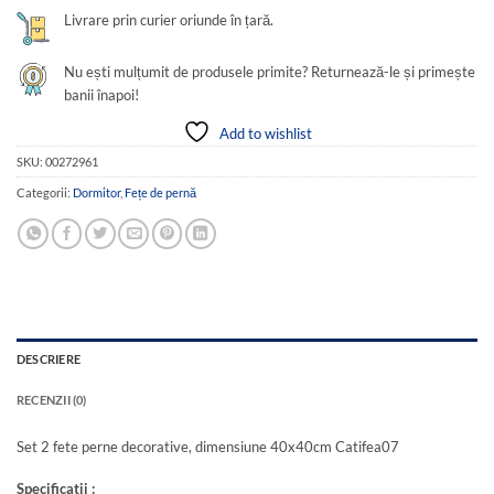
Livrare prin curier oriunde în țară.
Nu ești mulțumit de produsele primite? Returnează-le și primește
banii înapoi!
Add to wishlist
SKU:
00272961
Categorii:
Dormitor
,
Fețe de pernă
DESCRIERE
RECENZII (0)
Set 2 fete perne decorative, dimensiune 40x40cm Catifea07
Specificatii :