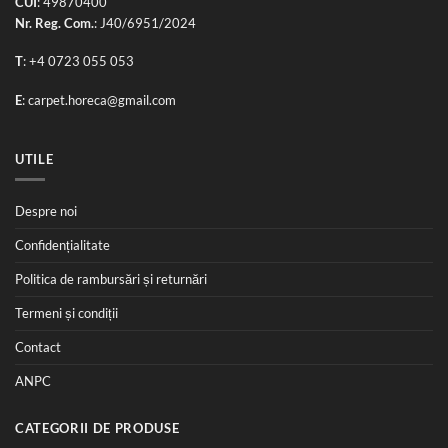
CUI
: 49870400
Nr. Reg. Com.
: J40/6951/2024
T
:
+4 0723 055 053
E
:
carpet.horeca@gmail.com
UTILE
Despre noi
Confidențialitate
Politica de rambursări și returnări
Termeni și condiții
Contact
ANPC
CATEGORII DE PRODUSE