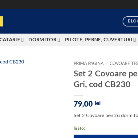
BLO
CATARIE
DORMITOR
PILOTE, PERNE, CUVERTURI
PRIMA PAGINĂ
/
COVOARE TE
Set 2 Covoare p
Add to
Gri, cod CB230
wishlist
79,00
lei
Set 2 Covoare pentru dormit
În stoc