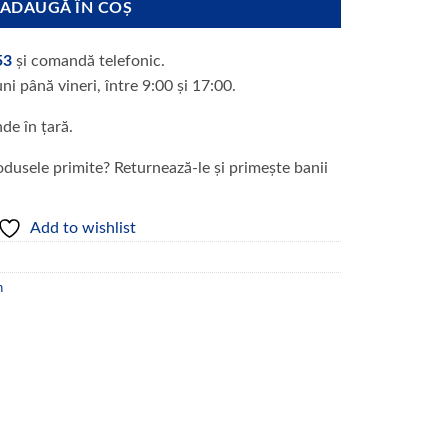
ADAUGĂ ÎN COȘ
53
și comandă telefonic.
uni până vineri, între 9:00 și 17:00.
nde în țară.
dusele primite? Returnează-le și primește banii
Add to wishlist
n