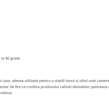
la 40 grade .
 case, adesea utilizate pentru a stabili tonul și stilul unei came
tec de fire ce confera produsului calitati deosebite: pastreaza cu
tretinut.