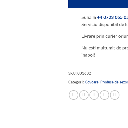
Sună la
+4 0723 055 0
Serviciu disponibil de l
Livrare prin curier oriu
Nu ești mulțumit de pro
înapoi!
SKU:
001682
Categorii:
Covoare
,
Produse de sezo