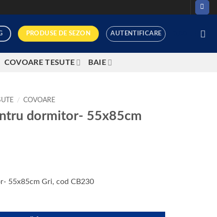
PRODUSE DE SEZON
G
AUTENTIFICARE
0,00
LEI
COVOARE TESUTE
BAIE
SUTE
/
COVOARE
entru dormitor- 55x85cm
or- 55x85cm Gri, cod CB230