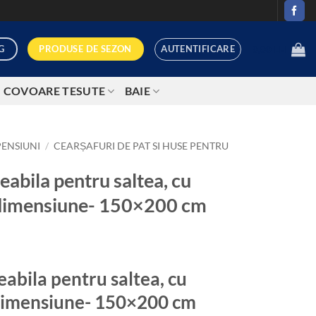
AUTENTIFICARE
PRODUSE DE SEZON
G
0,00
LEI
COVOARE TESUTE
BAIE
PENSIUNI
/
CEARȘAFURI DE PAT SI HUSE PENTRU
abila pentru saltea, cu
i, dimensiune- 150×200 cm
rețul
curent
abila pentru saltea, cu
ste:
5,00 lei.
, dimensiune- 150×200 cm