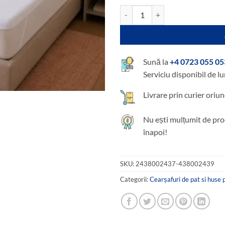
109,00 le
Cantitate Protectie impermeabila 
Sună la
+4 0723 055 05
Serviciu disponibil de lu
Livrare prin curier oriun
Nu ești mulțumit de pro
înapoi!
SKU:
2438002437-438002439
Categorii:
Cearșafuri de pat si huse 