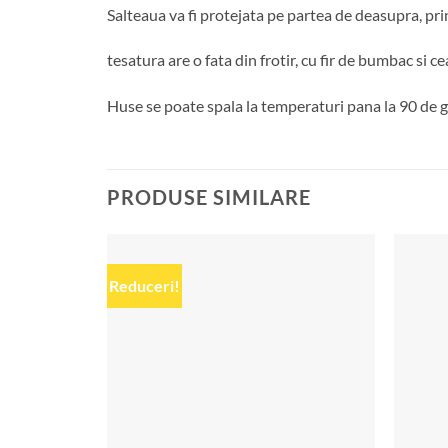
Salteaua va fi protejata pe partea de deasupra, pri
tesatura are o fata din frotir, cu fir de bumbac si c
Huse se poate spala la temperaturi pana la 90 de gra
PRODUSE SIMILARE
Reduceri!
Add to
wishlist