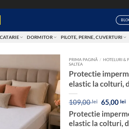
BLO
CATARIE
DORMITOR
PILOTE, PERNE, CUVERTURI
PRIMA PAGINĂ
/
HOTELURI & 
SALTEA
Protectie imperme
Add to
wishlist
elastic la coltur
Prețul
P
109,00
65,00
lei
lei
inițial
Protectie imperme
a
e
fost:
6
elastic la colturi