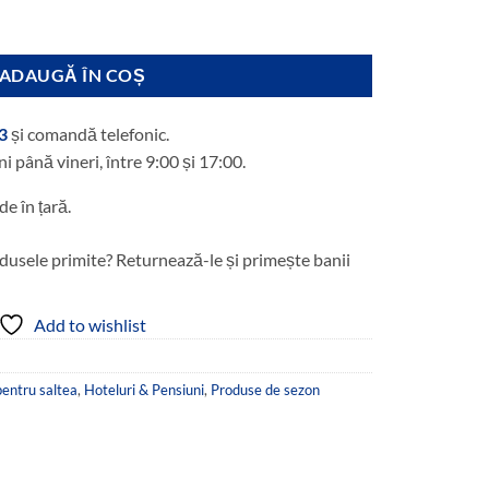
i.
pentru saltea, cu elastic la colturi, dimensiune- 150x200 cm
ADAUGĂ ÎN COȘ
3
și comandă telefonic.
ni până vineri, între 9:00 și 17:00.
de în țară.
dusele primite? Returnează-le și primește banii
Add to wishlist
pentru saltea
,
Hoteluri & Pensiuni
,
Produse de sezon