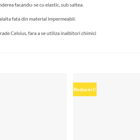
nderea facandu-se cu elastic, sub saltea.
ealalta fata din material impermeabil.
de Celsius, fara a se utiliza inalbitori chimici
Reduceri!
Add to
wishlist