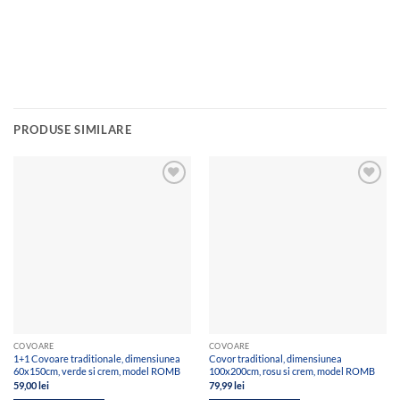
PRODUSE SIMILARE
Add to
Add to
wishlist
wishlist
COVOARE
COVOARE
1+1 Covoare traditionale, dimensiunea
Covor traditional, dimensiunea
60x150cm, verde si crem, model ROMB
100x200cm, rosu si crem, model ROMB
59,00
lei
79,99
lei