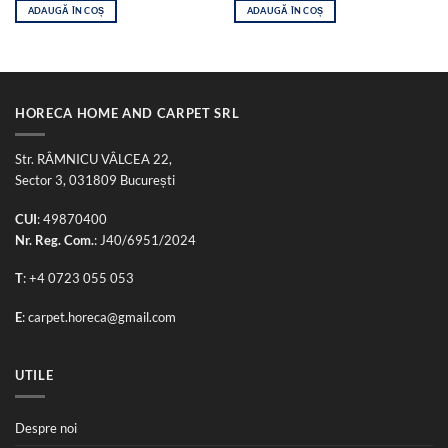
ADAUGĂ ÎN COȘ
ADAUGĂ ÎN COȘ
HORECA HOME AND CARPET SRL
Str. RÂMNICU VÂLCEA 22,
Sector 3, 031809 București
CUI
: 49870400
Nr. Reg. Com.
: J40/6951/2024
T
:
+4 0723 055 053
E
:
carpet.horeca@gmail.com
UTILE
Despre noi