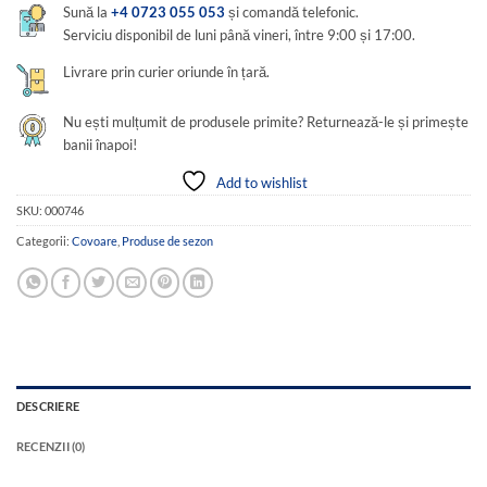
Sună la
+4 0723 055 053
și comandă telefonic.
Serviciu disponibil de luni până vineri, între 9:00 și 17:00.
Livrare prin curier oriunde în țară.
Nu ești mulțumit de produsele primite? Returnează-le și primește
banii înapoi!
Add to wishlist
SKU:
000746
Categorii:
Covoare
,
Produse de sezon
DESCRIERE
RECENZII (0)