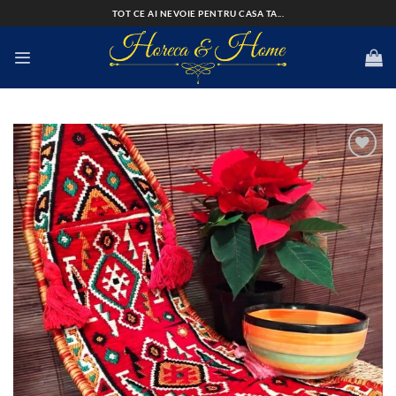
Skip
TOT CE AI NEVOIE PENTRU CASA TA...
to
content
Add to
wishlist