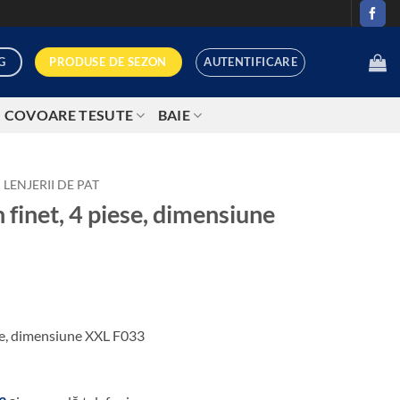
AUTENTIFICARE
PRODUSE DE SEZON
G
0,00
LEI
COVOARE TESUTE
BAIE
LENJERII DE PAT
n finet, 4 piese, dimensiune
rețul
curent
iese, dimensiune XXL F033
ste:
9,00 lei.
i.