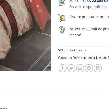
Sună la
+4 0723 055 05
Serviciu disponibil de lu
Livrare prin curier oriun
Nu ești mulțumit de pro
înapoi!
SKU:
002245-2259
Categorii:
Dormitor
,
Lenjerii de pat
,