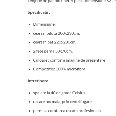
Lenjerie de pat din finet, 4 piese, dimensiune XXL
Specificatii :
Dimensiune:
cearsaf pilota 200x230cm,
cearsaf pat 220x230cm,
2 fete perna 50x70cm,
Culoare : conform imagine de prezentare
Compozitie: 100% microfibra
Intretinere:
spalare la 40 de grade Celsius
uscare normala, prin centrifugare
permisa curatarea uscata profesionala