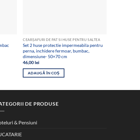
CEARȘAFURI DE PAT SI HUSE PENTRU SALTEA
umbac
Set 2 huse protectie impermeabila pentru
Cearsaf pat R
perna, inchidere fermoar, bumbac,
dimensiune 1
dimensiune- 50×70 cm
63,00
lei
46,00
lei
ADAUGĂ ÎN
ADAUGĂ ÎN COȘ
ATEGORII DE PRODUSE
teluri & Pensiuni
UCATARIE