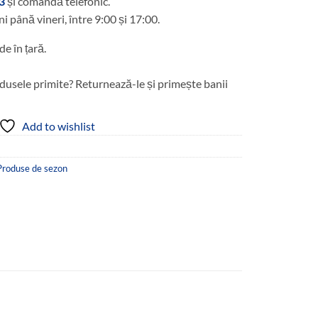
3
și comandă telefonic.
ni până vineri, între 9:00 și 17:00.
de în țară.
dusele primite? Returnează-le și primește banii
Add to wishlist
Produse de sezon