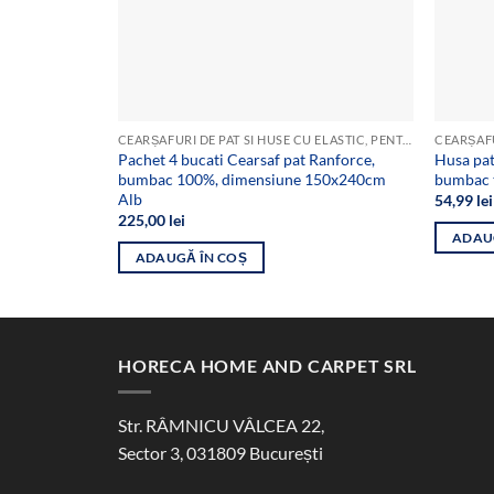
CEARȘAFURI DE PAT SI HUSE CU ELASTIC, PENTRU SALTEA
Pachet 4 bucati Cearsaf pat Ranforce,
Husa pa
bumbac 100%, dimensiune 150x240cm
bumbac t
Alb
54,99
lei
225,00
lei
ADAU
ADAUGĂ ÎN COȘ
HORECA HOME AND CARPET SRL
Str. RÂMNICU VÂLCEA 22,
Sector 3, 031809 București