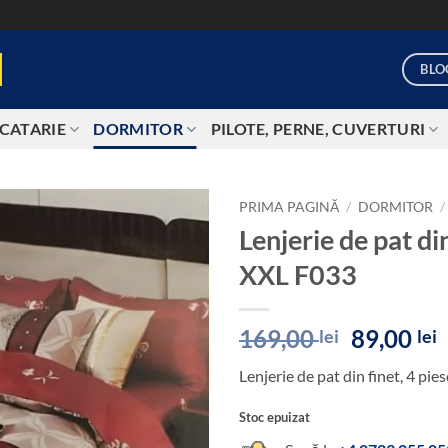
BLO
CATARIE
DORMITOR
PILOTE, PERNE, CUVERTURI
PRIMA PAGINĂ
/
DORMITOR
/
Lenjerie de pat di
Add to
XXL F033
wishlist
Prețul
P
169,00
89,00
lei
lei
inițial
Lenjerie de pat din finet, 4 p
a
e
fost:
8
Stoc epuizat
169,00 le