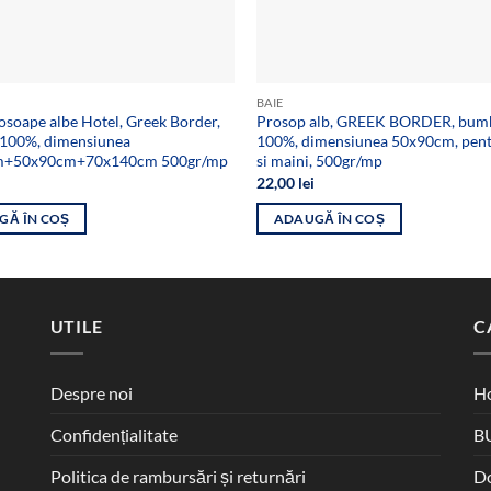
BAIE
osoape albe Hotel, Greek Border,
Prosop alb, GREEK BORDER, bum
100%, dimensiunea
100%, dimensiunea 50x90cm, pent
m+50x90cm+70x140cm 500gr/mp
si maini, 500gr/mp
22,00
lei
GĂ ÎN COȘ
ADAUGĂ ÎN COȘ
UTILE
C
Despre noi
Ho
Confidențialitate
B
Politica de rambursări și returnări
D