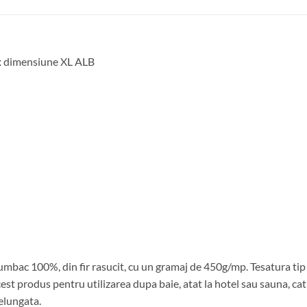
ex dimensiune XL ALB
umbac 100%, din fir rasucit, cu un gramaj de 450g/mp. Tesatura tip
t produs pentru utilizarea dupa baie, atat la hotel sau sauna, cat s
delungata.