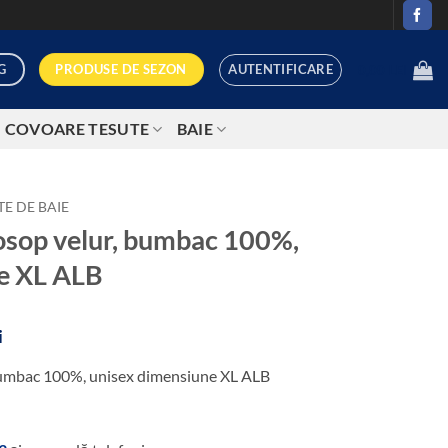
AUTENTIFICARE
PRODUSE DE SEZON
G
0,00
LEI
COVOARE TESUTE
BAIE
E DE BAIE
rosop velur, bumbac 100%,
e XL ALB
Prețul
i
curent
 bumbac 100%, unisex dimensiune XL ALB
este:
119,00 lei.
i.