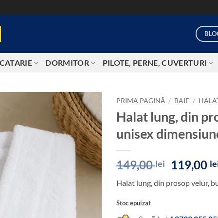
BLO
CATARIE
DORMITOR
PILOTE, PERNE, CUVERTURI
PRIMA PAGINĂ
/
BAIE
/
HALAT
Halat lung, din p
Add to
unisex dimensiun
wishlist
Prețul
149,00
119,00
lei
le
inițial
Halat lung, din prosop velur,
a
fost:
Stoc epuizat
149,00 le