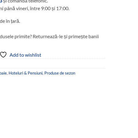
3
și comandă telefonic.
ni până vineri, între 9:00 și 17:00.
de în țară.
dusele primite? Returnează-le și primește banii
Add to wishlist
baie
,
Hoteluri & Pensiuni
,
Produse de sezon