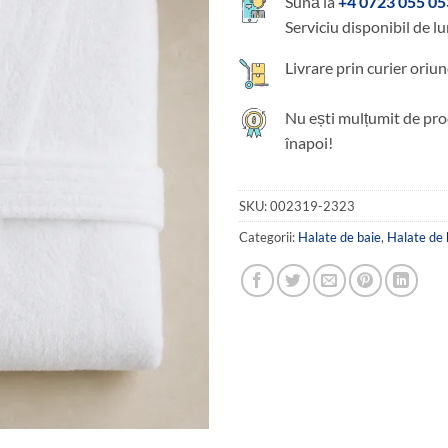
Sună la
+4 0723 055 05
Serviciu disponibil de lu
Livrare prin curier oriun
Nu ești mulțumit de pro
înapoi!
SKU:
002319-2323
Categorii:
Halate de baie
,
Halate de 