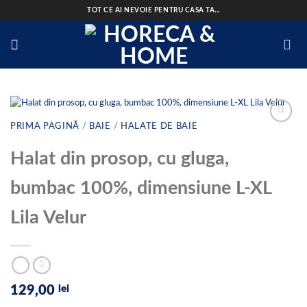
Skip
TOT CE AI NEVOIE PENTRU CASA TA...
to
content
PRIMA PAGINĂ
/
BAIE
/
HALATE DE BAIE
Halat din prosop, cu gluga,
Add to
wishlist
bumbac 100%, dimensiune L-XL
Lila Velur
129,00
lei