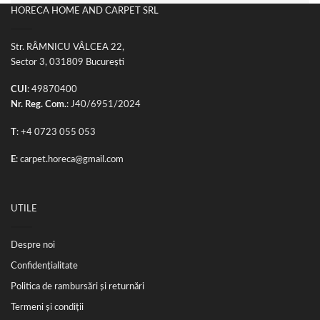
HORECA HOME AND CARPET SRL
Str. RÂMNICU VÂLCEA 22,
Sector 3, 031809 București
CUI
: 49870400
Nr. Reg. Com.
: J40/6951/2024
T
:
+4 0723 055 053
E
:
carpet.horeca@gmail.com
UTILE
Despre noi
Confidențialitate
Politica de rambursări și returnări
Termeni și condiții