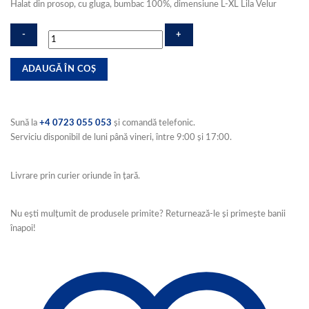
Halat din prosop, cu gluga, bumbac 100%, dimensiune L-XL Lila Velur
Cantitate
ADAUGĂ ÎN COȘ
Halat
din
prosop,
cu
Sună la
+4 0723 055 053
și comandă telefonic.
gluga,
Serviciu disponibil de luni până vineri, între 9:00 și 17:00.
bumbac
100%,
dimensiune
Livrare prin curier oriunde în țară.
L-
XL
Lila
Nu ești mulțumit de produsele primite? Returnează-le și primește banii
Velur
înapoi!