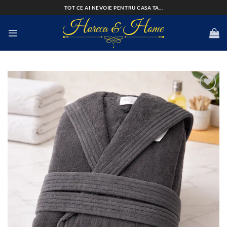
Skip
TOT CE AI NEVOIE PENTRU CASA TA...
to
content
Add to
wishlist