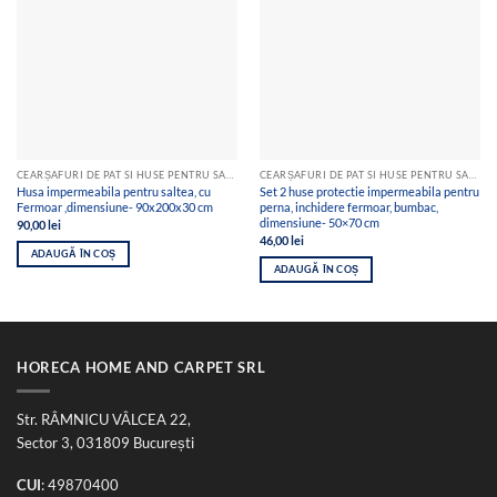
CEARȘAFURI DE PAT SI HUSE PENTRU SALTEA
CEARȘAFURI DE PAT SI HUSE PENTRU SALTEA
Husa impermeabila pentru saltea, cu
Set 2 huse protectie impermeabila pentru
Fermoar ,dimensiune- 90x200x30 cm
perna, inchidere fermoar, bumbac,
dimensiune- 50×70 cm
90,00
lei
46,00
lei
ADAUGĂ ÎN COȘ
ADAUGĂ ÎN COȘ
HORECA HOME AND CARPET SRL
Str. RÂMNICU VÂLCEA 22,
Sector 3, 031809 București
CUI
: 49870400