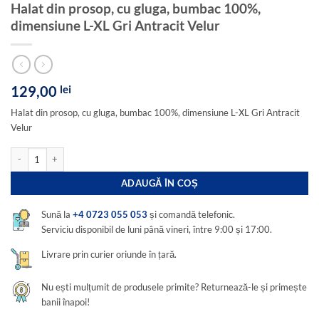
Halat din prosop, cu gluga, bumbac 100%,
dimensiune L-XL Gri Antracit Velur
129,00
lei
Halat din prosop, cu gluga, bumbac 100%, dimensiune L-XL Gri Antracit
Velur
Cantitate Halat din prosop, cu gluga, bumbac 100%, dimensiune L-XL Gri Antracit 
ADAUGĂ ÎN COȘ
Sună la
+4 0723 055 053
și comandă telefonic.
Serviciu disponibil de luni până vineri, între 9:00 și 17:00.
Livrare prin curier oriunde în țară.
Nu ești mulțumit de produsele primite? Returnează-le și primește
banii înapoi!