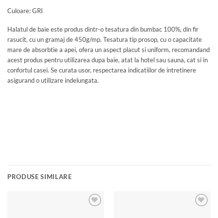
Culoare: GRI
Halatul de baie este produs dintr-o tesatura din bumbac 100%, din fir
rasucit, cu un gramaj de 450g/mp. Tesatura tip prosop, cu o capacitate
mare de absorbtie a apei, ofera un aspect placut si uniform, recomandand
acest produs pentru utilizarea dupa baie, atat la hotel sau sauna, cat si in
confortul casei. Se curata usor, respectarea indicatiilor de intretinere
asigurand o utilizare indelungata.
PRODUSE SIMILARE
Add to
Add to
wishlist
wishlist