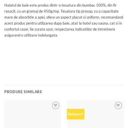
Halatul de baie este produs dintr-o tesatura din bumbac 100%, din fir
rasucit, cu un gramaj de 450g/mp. Tesatura tip prosop, cu o capacitate
mare de absorbtie a apei, ofera un aspect placut si uniform, recomandand
acest produs pentru utilizarea dupa baie, atat la hotel sau sauna, cat si in
confortul casei. Se curata usor, respectarea indicatiilor de intretinere
asigurand o utilizare indelungata.
PRODUSE SIMILARE
Add to
Add to
Reduceri!
wishlist
wishlist