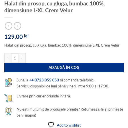
Halat din prosop, cu gluga, bumbac 100%,
dimensiune L-XL Crem Velur
129,00
lei
Halat din prosop, cu gluga, bumbac 100%, dimensiune L-XL Crem Velur
Cantitate Halat din prosop, cu gluga, bumbac 100%, dimensiune L-XL Crem Velur
ADAUGĂ ÎN COȘ
Sună la
+4 0723 055 053
și comandă telefonic.
Serviciu disponibil de luni până vineri, între 9:00 și 17:00.
Livrare prin curier oriunde în țară.
Nu ești mulțumit de produsele primite? Returnează-le și primește
banii înapoi!
Add to wishlist