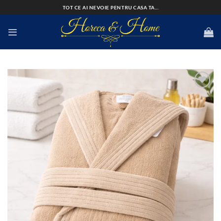
Skip
TOT CE AI NEVOIE PENTRU CASA TA...
to
content
Add to
wishlist