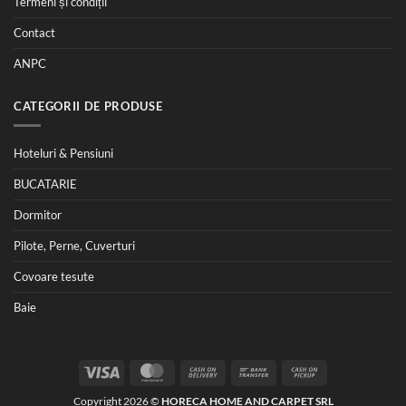
Termeni și condiții
Contact
ANPC
CATEGORII DE PRODUSE
Hoteluri & Pensiuni
BUCATARIE
Dormitor
Pilote, Perne, Cuverturi
Covoare tesute
Baie
Visa
MasterCard
Cash
Bank
Cash
On
Transfer
on
Copyright 2026 ©
HORECA HOME AND CARPET SRL
Delivery
Pickup