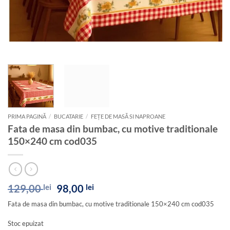
PRIMA PAGINĂ
/
BUCATARIE
/
FEȚE DE MASĂ SI NAPROANE
Fata de masa din bumbac, cu motive traditionale
150×240 cm cod035
Prețul
Prețul
129,00
lei
98,00
lei
inițial
curent
Fata de masa din bumbac, cu motive traditionale 150×240 cm cod035
a
este:
fost:
98,00 lei.
Stoc epuizat
129,00 lei.