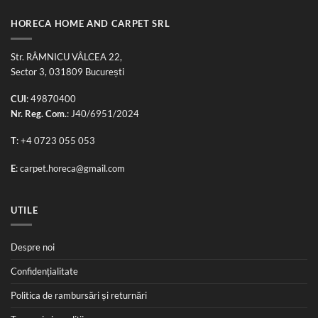
HORECA HOME AND CARPET SRL
Str. RÂMNICU VÂLCEA 22,
Sector 3, 031809 București
CUI
: 49870400
Nr. Reg. Com.
: J40/6951/2024
T
:
+4 0723 055 053
E
:
carpet.horeca@gmail.com
UTILE
Despre noi
Confidențialitate
Politica de rambursări și returnări