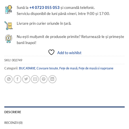
Sună la
+4 0723 055 053
și comandă telefonic.
Serviciu disponibil de luni până vineri, între 9:00 și 17:00.
Livrare prin curier oriunde în țară.
Nu ești mulțumit de produsele primite? Returnează-le și primește
banii înapoi!
Add to wishlist
SKU:
002749
Categorii:
BUCATARIE
,
Covoare tesute
,
Fețe de masă
,
Fețe de masă si naproane
DESCRIERE
RECENZII (0)