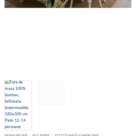
PRIMA PAGINĂ
/
BUCATARIE
/
FEȚE DE MASĂ SI NAPROANE