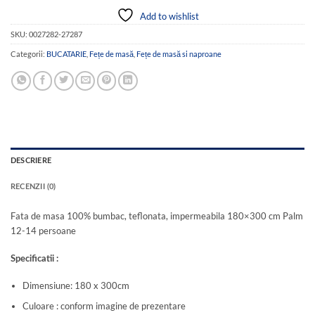
Add to wishlist
SKU:
0027282-27287
Categorii:
BUCATARIE
,
Fețe de masă
,
Fețe de masă si naproane
DESCRIERE
RECENZII (0)
Fata de masa 100% bumbac, teflonata, impermeabila 180×300 cm Palm
12-14 persoane
Specificatii :
Dimensiune: 180 x 300cm
Culoare : conform imagine de prezentare