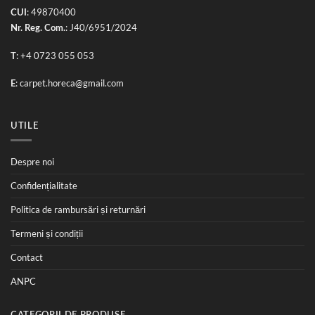
: 49870400
CUI
: J40/6951/2024
Nr. Reg. Com.
:
+4 0723 055 053
T
:
carpet.horeca@gmail.com
E
UTILE
Despre noi
Confidențialitate
Politica de rambursări și returnări
Termeni și condiții
Contact
ANPC