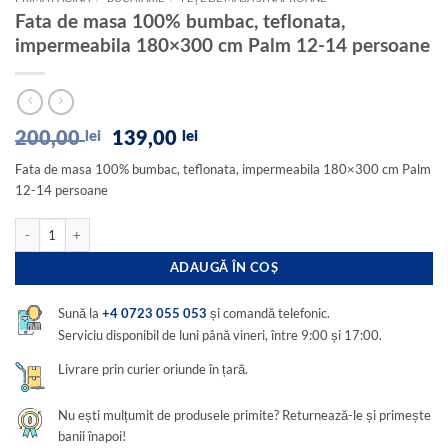
Fata de masa 100% bumbac, teflonata,
impermeabila 180×300 cm Palm 12-14 persoane
Prețul
Prețul
200,00
lei
139,00
lei
inițial
curent
Fata de masa 100% bumbac, teflonata, impermeabila 180×300 cm Palm
a
este:
12-14 persoane
fost:
139,00 lei.
200,00 lei.
Cantitate Fata de masa 100% bumbac, teflonata, impermeabila 180x300 cm Palm
ADAUGĂ ÎN COȘ
Sună la
și comandă telefonic.
+4 0723 055 053
Serviciu disponibil de luni până vineri, între 9:00 și 17:00.
Livrare prin curier oriunde în țară.
Nu ești mulțumit de produsele primite? Returnează-le și primește
banii înapoi!