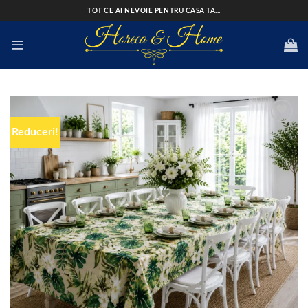
Skip
TOT CE AI NEVOIE PENTRU CASA TA...
to
content
Reduceri!
Add to
wishlist