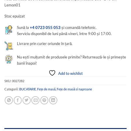
a
este:
Lemon01
fost:
115,00 lei.
200,00 lei.
Stoc epuizat
Sună la
+4 0723 055 053
și comandă telefonic.
Serviciu disponibil de luni până vineri, între 9:00 și 17:00.
Livrare prin curier oriunde în țară.
Nu ești mulțumit de produsele primite? Returnează-le și primește
banii înapoi!
Add to wishlist
SKU:
0027282
Categorii:
BUCATARIE
,
Fețe de masă
,
Fețe de masă si naproane