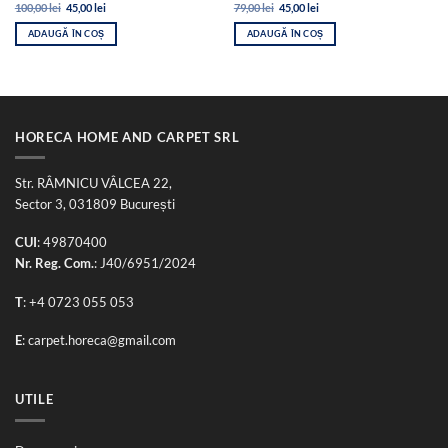
Prețul
Prețul
Prețul
Prețul
100,00
lei
45,00
lei
79,00
lei
45,00
lei
inițial
curent
inițial
curent
a
este:
a
este:
ADAUGĂ ÎN COȘ
ADAUGĂ ÎN COȘ
fost:
45,00 lei.
fost:
45,00 lei.
100,00 lei.
79,00 lei.
HORECA HOME AND CARPET SRL
Str. RÂMNICU VÂLCEA 22,
Sector 3, 031809 București
CUI
: 49870400
Nr. Reg. Com.
: J40/6951/2024
T
:
+4 0723 055 053
E
:
carpet.horeca@gmail.com
UTILE