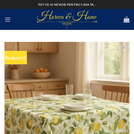
Skip
TOT CE AI NEVOIE PENTRU CASA TA...
to
content
Reduceri!
Add to
wishlist