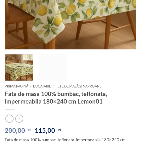
PRIMA PAGINĂ
/
BUCATARIE
/
FEȚE DE MASĂ SI NAPROANE
Fata de masa 100% bumbac, teflonata,
impermeabila 180×240 cm Lemon01
Prețul
Prețul
200,00
lei
115,00
lei
inițial
curent
Fata de masa 100% bumbac, teflonata, impermeabila 180×240 cm