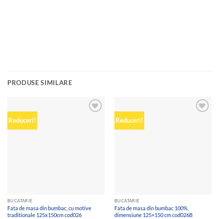
PRODUSE SIMILARE
Add to
Add to
Reduceri!
Reduceri!
wishlist
wishlist
BUCATARIE
BUCATARIE
Fata de masa din bumbac, cu motive
Fata de masa din bumbac 100%,
traditionale 125x150cm cod026
dimensiune 125×150 cm cod026B